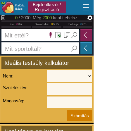
2026.08.07
Bejelentkezés/
Kalória
Bázis
Regisztráció
0
/ 2000. Még
2000
kcal-t ehetsz.
Zsír:
0
/67
Szénhidrát:
0
/275
Fehérje:
0
/75
Ideális testsúly kalkulátor
Nem:
Születési év:
Magasság: