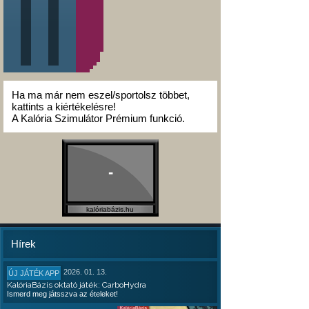
Ha ma már nem eszel/sportolsz többet,
kattints a kiértékelésre!
A Kalória Szimulátor Prémium funkció.
-
kalóriabázis.hu
Hírek
2026. 01. 13.
ÚJ JÁTÉK APP
KalóriaBázis oktató játék: CarboHydra
Ismerd meg játsszva az ételeket!