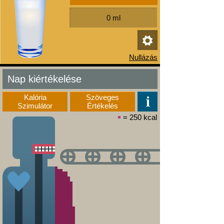
Nap kiértékelése
Kalória
Szöveges
Szimulátor
Értékelés