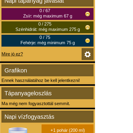
Napi tápanyag javaslat
0
/
67
Zsír: még maximum 67 g
0
/
275
Szénhidrát: még maximum 275 g
0
/
75
Fehérje: még minimum 75 g
Mire jó ez?
Grafikon
Ennek használatához be kell jelentkezni!
Tápanyageloszlás
Ma még nem fogyasztottál semmit.
Napi vízfogyasztás