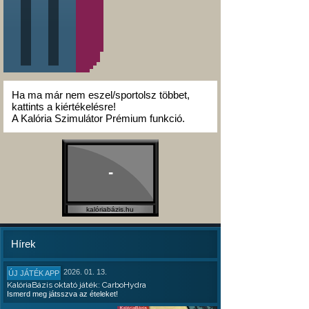
Ha ma már nem eszel/sportolsz többet,
kattints a kiértékelésre!
A Kalória Szimulátor Prémium funkció.
-
kalóriabázis.hu
Hírek
2026. 01. 13.
ÚJ JÁTÉK APP
KalóriaBázis oktató játék: CarboHydra
Ismerd meg játsszva az ételeket!