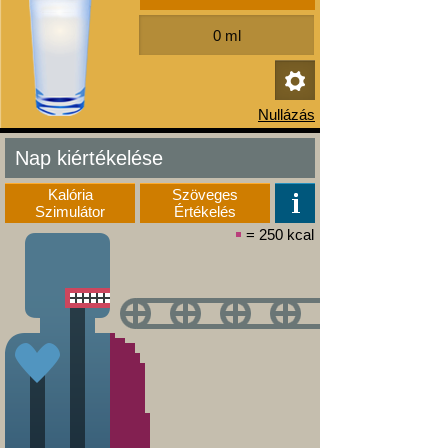
Nap kiértékelése
Kalória
Szöveges
Szimulátor
Értékelés