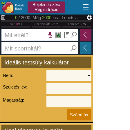
2026.08.08
Bejelentkezés/
Kalória
Bázis
Regisztráció
0
/ 2000. Még
2000
kcal-t ehetsz.
Zsír:
0
/67
Szénhidrát:
0
/275
Fehérje:
0
/75
Ideális testsúly kalkulátor
Nem:
Születési év:
Magasság: