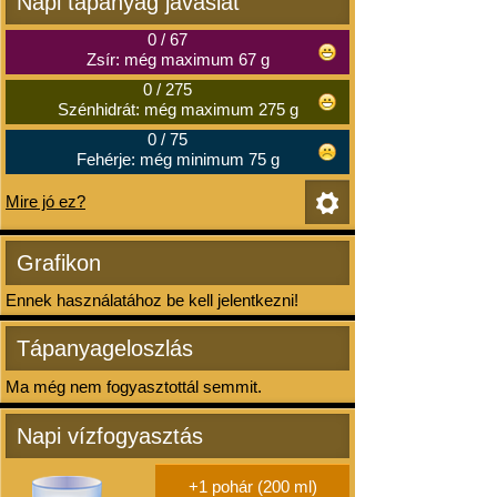
Napi tápanyag javaslat
0
/
67
Zsír: még maximum 67 g
0
/
275
Szénhidrát: még maximum 275 g
0
/
75
Fehérje: még minimum 75 g
Mire jó ez?
Grafikon
Ennek használatához be kell jelentkezni!
Tápanyageloszlás
Ma még nem fogyasztottál semmit.
Napi vízfogyasztás