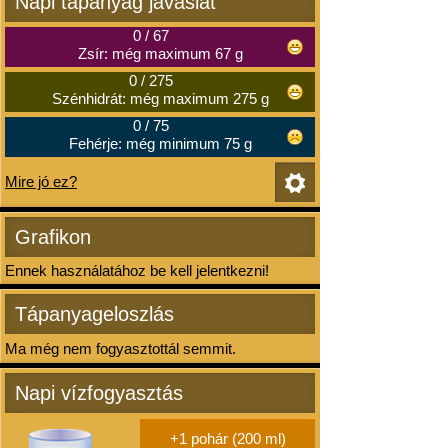
Napi tápanyag javaslat
0
/
67
Zsír: még maximum 67 g
0
/
275
Szénhidrát: még maximum 275 g
0
/
75
Fehérje: még minimum 75 g
Mire jó ez?
Grafikon
Ennek használatához be kell jelentkezni!
Tápanyageloszlás
Ma még nem fogyasztottál semmit.
Napi vízfogyasztás