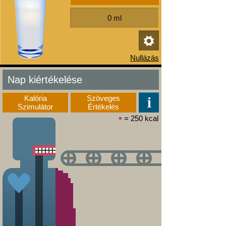
Nap kiértékelése
Kalória
Szöveges
Szimulátor
Értékelés