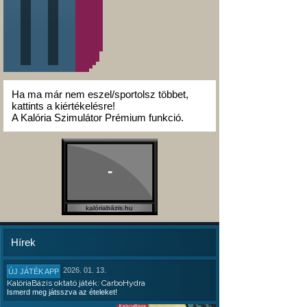
Ha ma már nem eszel/sportolsz többet,
kattints a kiértékelésre!
A Kalória Szimulátor Prémium funkció.
-
kalóriabázis.hu
Hírek
2026. 01. 13.
ÚJ JÁTÉK APP
KalóriaBázis oktató játék: CarboHydra
Ismerd meg játsszva az ételeket!