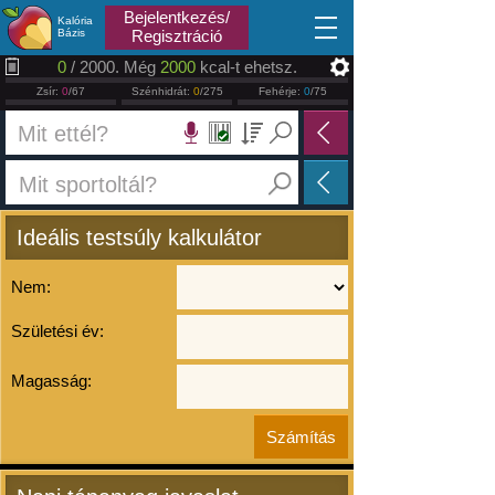
2026.08.08
Bejelentkezés/
Kalória
Bázis
Regisztráció
0
/ 2000. Még
2000
kcal-t ehetsz.
Zsír:
0
/67
Szénhidrát:
0
/275
Fehérje:
0
/75
Ideális testsúly kalkulátor
Nem:
Születési év:
Magasság: