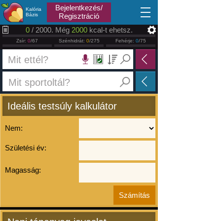
2026.08.08
Bejelentkezés/
Kalória
Bázis
Regisztráció
0
/ 2000. Még
2000
kcal-t ehetsz.
Zsír:
0
/67
Szénhidrát:
0
/275
Fehérje:
0
/75
Ideális testsúly kalkulátor
Nem:
Születési év:
Magasság: