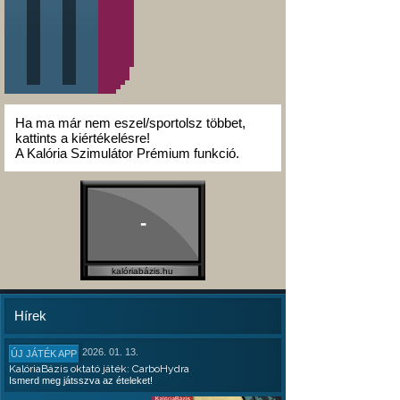
Ha ma már nem eszel/sportolsz többet,
kattints a kiértékelésre!
A Kalória Szimulátor Prémium funkció.
-
kalóriabázis.hu
Hírek
2026. 01. 13.
ÚJ JÁTÉK APP
KalóriaBázis oktató játék: CarboHydra
Ismerd meg játsszva az ételeket!