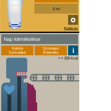
Nap kiértékelése
Kalória
Szöveges
Szimulátor
Értékelés