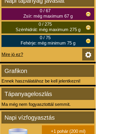
Napi tápanyag javaslat
0
/
67
Zsír: még maximum 67 g
0
/
275
Szénhidrát: még maximum 275 g
0
/
75
Fehérje: még minimum 75 g
Mire jó ez?
Grafikon
Ennek használatához be kell jelentkezni!
Tápanyageloszlás
Ma még nem fogyasztottál semmit.
Napi vízfogyasztás