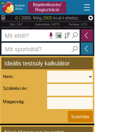
2026.08.09
Bejelentkezés/
Kalória
Bázis
Regisztráció
0
/ 2000. Még
2000
kcal-t ehetsz.
Zsír:
0
/67
Szénhidrát:
0
/275
Fehérje:
0
/75
Ideális testsúly kalkulátor
Nem:
Születési év:
Magasság: