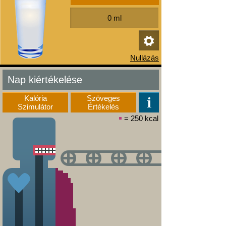
Nap kiértékelése
Kalória
Szöveges
Szimulátor
Értékelés