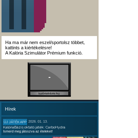
Ha ma már nem eszel/sportolsz többet,
kattints a kiértékelésre!
A Kalória Szimulátor Prémium funkció.
-
kalóriabázis.hu
Hírek
2026. 01. 13.
ÚJ JÁTÉK APP
KalóriaBázis oktató játék: CarboHydra
Ismerd meg játsszva az ételeket!