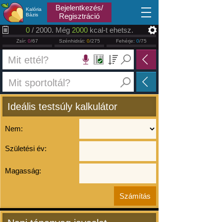
2026.08.09
Bejelentkezés/
Kalória
Bázis
Regisztráció
0
/ 2000. Még
2000
kcal-t ehetsz.
Zsír:
0
/67
Szénhidrát:
0
/275
Fehérje:
0
/75
Ideális testsúly kalkulátor
Nem:
Születési év:
Magasság: