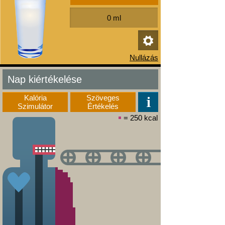
Nap kiértékelése
Kalória
Szöveges
Szimulátor
Értékelés