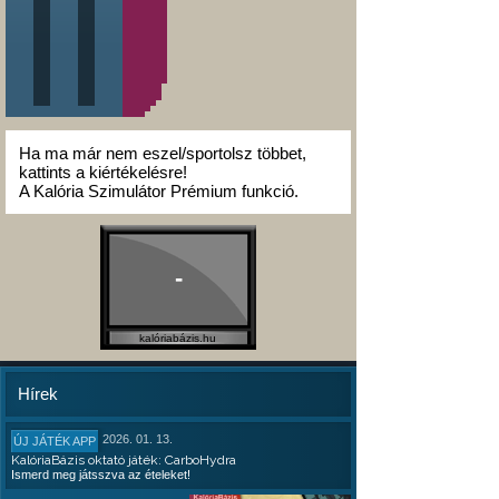
Ha ma már nem eszel/sportolsz többet,
kattints a kiértékelésre!
A Kalória Szimulátor Prémium funkció.
-
kalóriabázis.hu
Hírek
2026. 01. 13.
ÚJ JÁTÉK APP
KalóriaBázis oktató játék: CarboHydra
Ismerd meg játsszva az ételeket!