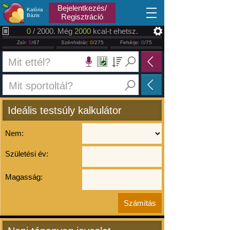
2026.08.07
Bejelentkezés/
Kalória
Bázis
Regisztráció
0
/ 2000. Még
2000
kcal-t ehetsz.
Zsír:
0
/67
Szénhidrát:
0
/275
Fehérje:
0
/75
Ideális testsúly kalkulátor
Nem:
Születési év:
Magasság: