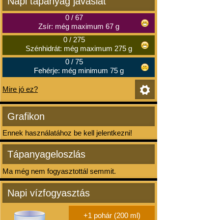
Napi tápanyag javaslat
0
/
67
Zsír: még maximum 67 g
0
/
275
Szénhidrát: még maximum 275 g
0
/
75
Fehérje: még minimum 75 g
Mire jó ez?
Grafikon
Ennek használatához be kell jelentkezni!
Tápanyageloszlás
Ma még nem fogyasztottál semmit.
Napi vízfogyasztás