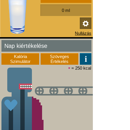
Nap kiértékelése
Kalória
Szöveges
Szimulátor
Értékelés