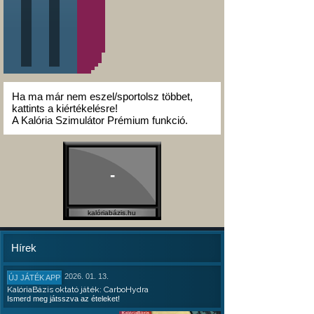
Ha ma már nem eszel/sportolsz többet,
kattints a kiértékelésre!
A Kalória Szimulátor Prémium funkció.
-
kalóriabázis.hu
Hírek
2026. 01. 13.
ÚJ JÁTÉK APP
KalóriaBázis oktató játék: CarboHydra
Ismerd meg játsszva az ételeket!