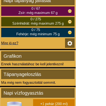
Napi tápanyag javaslat
0
/
67
Zsír: még maximum 67 g
0
/
275
Szénhidrát: még maximum 275 g
0
/
75
Fehérje: még minimum 75 g
Mire jó ez?
Grafikon
Ennek használatához be kell jelentkezni!
Tápanyageloszlás
Ma még nem fogyasztottál semmit.
Napi vízfogyasztás