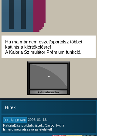
Ha ma már nem eszel/sportolsz többet,
kattints a kiértékelésre!
A Kalória Szimulátor Prémium funkció.
-
kalóriabázis.hu
Hírek
2026. 01. 13.
ÚJ JÁTÉK APP
KalóriaBázis oktató játék: CarboHydra
Ismerd meg játsszva az ételeket!