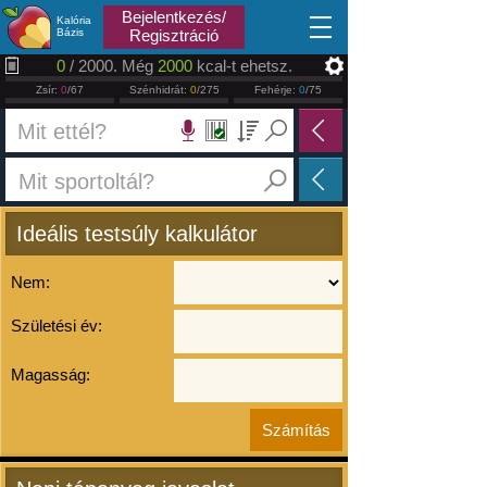
2026.08.09
Bejelentkezés/
Kalória
Bázis
Regisztráció
0
/ 2000. Még
2000
kcal-t ehetsz.
Zsír:
0
/67
Szénhidrát:
0
/275
Fehérje:
0
/75
Ideális testsúly kalkulátor
Nem:
Születési év:
Magasság: