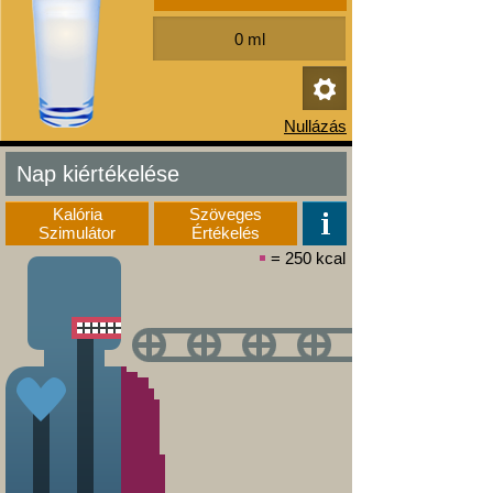
Nap kiértékelése
Kalória
Szöveges
Szimulátor
Értékelés