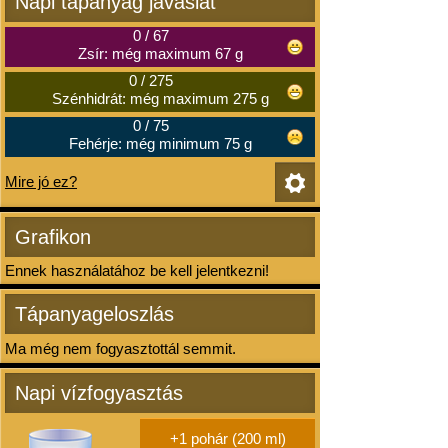
Napi tápanyag javaslat
0
/
67
Zsír: még maximum 67 g
0
/
275
Szénhidrát: még maximum 275 g
0
/
75
Fehérje: még minimum 75 g
Mire jó ez?
Grafikon
Ennek használatához be kell jelentkezni!
Tápanyageloszlás
Ma még nem fogyasztottál semmit.
Napi vízfogyasztás