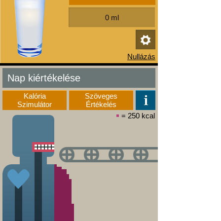
Nap kiértékelése
Kalória
Szöveges
Szimulátor
Értékelés