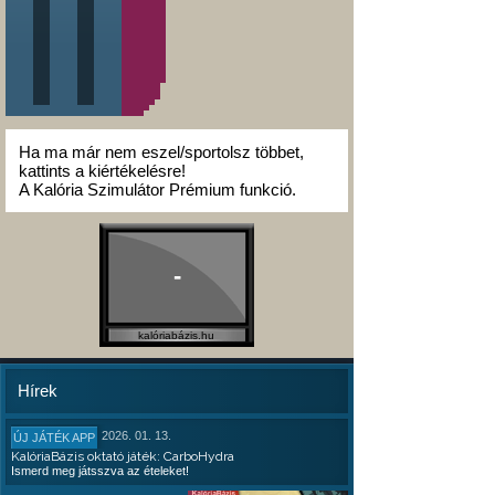
Ha ma már nem eszel/sportolsz többet,
kattints a kiértékelésre!
A Kalória Szimulátor Prémium funkció.
-
kalóriabázis.hu
Hírek
2026. 01. 13.
ÚJ JÁTÉK APP
KalóriaBázis oktató játék: CarboHydra
Ismerd meg játsszva az ételeket!