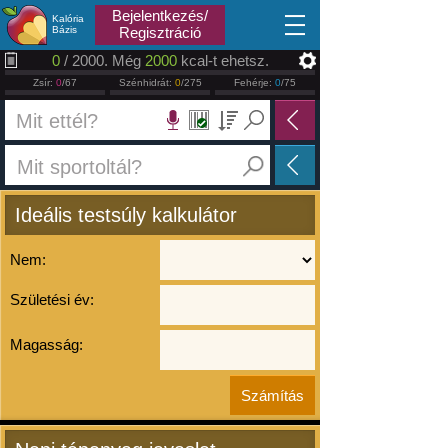
2026.08.08
Bejelentkezés/
Kalória
Bázis
Regisztráció
0
/ 2000. Még
2000
kcal-t ehetsz.
Zsír:
0
/67
Szénhidrát:
0
/275
Fehérje:
0
/75
Ideális testsúly kalkulátor
Nem:
Születési év:
Magasság: