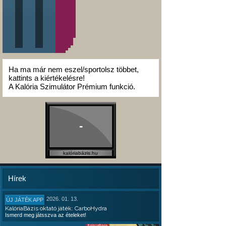
Ha ma már nem eszel/sportolsz többet,
kattints a kiértékelésre!
A Kalória Szimulátor Prémium funkció.
-
kalóriabázis.hu
Hírek
2026. 01. 13.
ÚJ JÁTÉK APP
KalóriaBázis oktató játék: CarboHydra
Ismerd meg játsszva az ételeket!