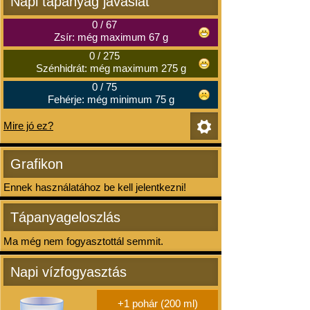
Napi tápanyag javaslat
0
/
67
Zsír: még maximum 67 g
0
/
275
Szénhidrát: még maximum 275 g
0
/
75
Fehérje: még minimum 75 g
Mire jó ez?
Grafikon
Ennek használatához be kell jelentkezni!
Tápanyageloszlás
Ma még nem fogyasztottál semmit.
Napi vízfogyasztás