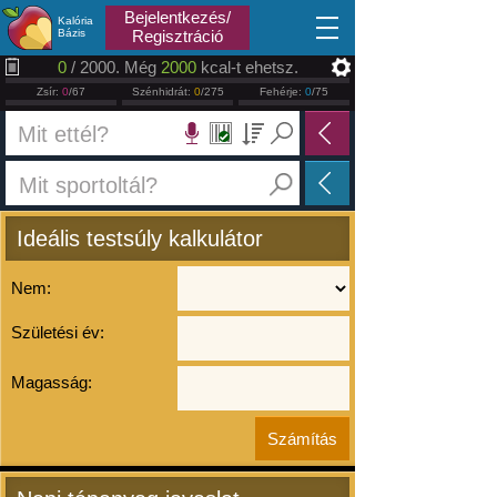
2026.08.08
Bejelentkezés/
Kalória
Bázis
Regisztráció
0
/ 2000. Még
2000
kcal-t ehetsz.
Zsír:
0
/67
Szénhidrát:
0
/275
Fehérje:
0
/75
Ideális testsúly kalkulátor
Nem:
Születési év:
Magasság: