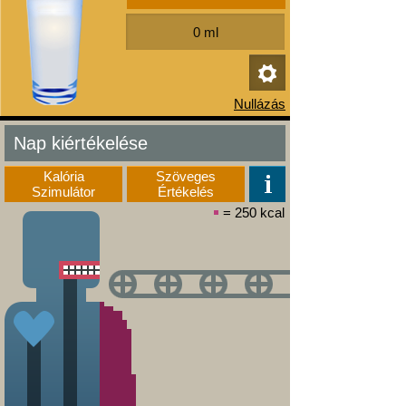
Nap kiértékelése
Kalória
Szöveges
Szimulátor
Értékelés