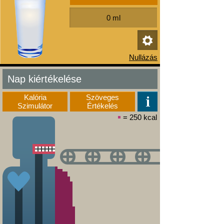
Nap kiértékelése
Kalória
Szöveges
Szimulátor
Értékelés