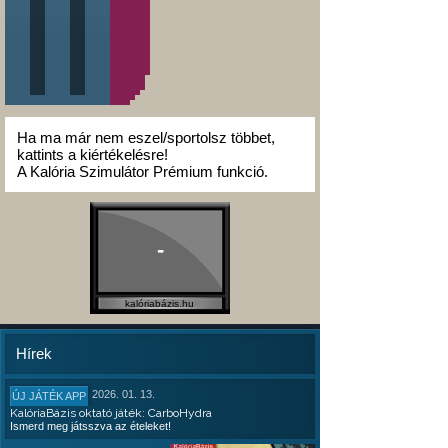
Ha ma már nem eszel/sportolsz többet,
kattints a kiértékelésre!
A Kalória Szimulátor Prémium funkció.
-
kalóriabázis.hu
Hírek
2026. 01. 13.
ÚJ JÁTÉK APP
KalóriaBázis oktató játék: CarboHydra
Ismerd meg játsszva az ételeket!