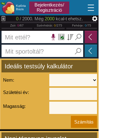
2026.08.07
Bejelentkezés/
Kalória
Bázis
Regisztráció
0
/ 2000. Még
2000
kcal-t ehetsz.
Zsír:
0
/67
Szénhidrát:
0
/275
Fehérje:
0
/75
Ideális testsúly kalkulátor
Nem:
Születési év:
Magasság: