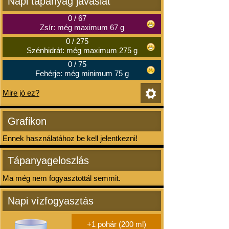
Napi tápanyag javaslat
0
/
67
Zsír: még maximum 67 g
0
/
275
Szénhidrát: még maximum 275 g
0
/
75
Fehérje: még minimum 75 g
Mire jó ez?
Grafikon
Ennek használatához be kell jelentkezni!
Tápanyageloszlás
Ma még nem fogyasztottál semmit.
Napi vízfogyasztás