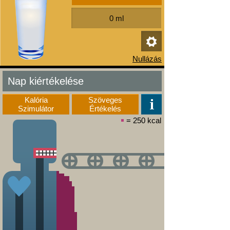
Nap kiértékelése
Kalória
Szöveges
Szimulátor
Értékelés