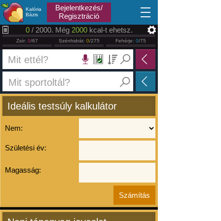
2026.08.08
Bejelentkezés/
Kalória
Bázis
Regisztráció
0
/ 2000. Még
2000
kcal-t ehetsz.
Zsír:
0
/67
Szénhidrát:
0
/275
Fehérje:
0
/75
Ideális testsúly kalkulátor
Nem:
Születési év:
Magasság: