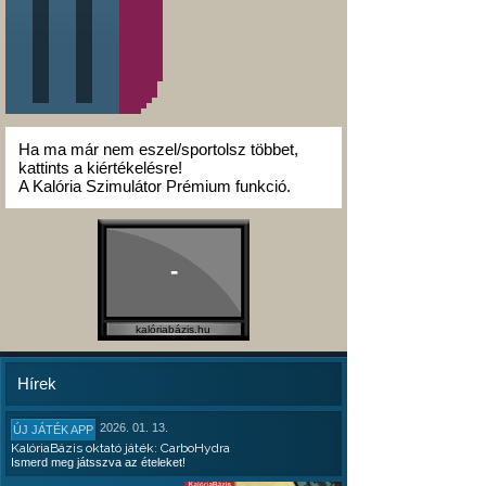
Ha ma már nem eszel/sportolsz többet,
kattints a kiértékelésre!
A Kalória Szimulátor Prémium funkció.
-
kalóriabázis.hu
Hírek
2026. 01. 13.
ÚJ JÁTÉK APP
KalóriaBázis oktató játék: CarboHydra
Ismerd meg játsszva az ételeket!