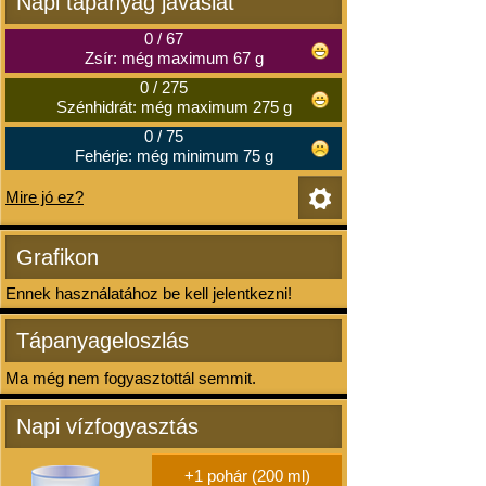
Napi tápanyag javaslat
0
/
67
Zsír: még maximum 67 g
0
/
275
Szénhidrát: még maximum 275 g
0
/
75
Fehérje: még minimum 75 g
Mire jó ez?
Grafikon
Ennek használatához be kell jelentkezni!
Tápanyageloszlás
Ma még nem fogyasztottál semmit.
Napi vízfogyasztás