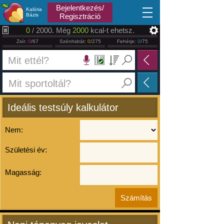
2026.08.08
Bejelentkezés/
Kalória
Bázis
Regisztráció
0
/ 2000. Még
2000
kcal-t ehetsz.
Zsír:
0
/67
Szénhidrát:
0
/275
Fehérje:
0
/75
Ideális testsúly kalkulátor
Nem:
Születési év:
Magasság: