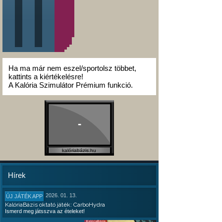
Ha ma már nem eszel/sportolsz többet,
kattints a kiértékelésre!
A Kalória Szimulátor Prémium funkció.
-
kalóriabázis.hu
Hírek
2026. 01. 13.
ÚJ JÁTÉK APP
KalóriaBázis oktató játék: CarboHydra
Ismerd meg játsszva az ételeket!