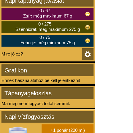
Napi tápanyag javaslat
0
/
67
Zsír: még maximum 67 g
0
/
275
Szénhidrát: még maximum 275 g
0
/
75
Fehérje: még minimum 75 g
Mire jó ez?
Grafikon
Ennek használatához be kell jelentkezni!
Tápanyageloszlás
Ma még nem fogyasztottál semmit.
Napi vízfogyasztás