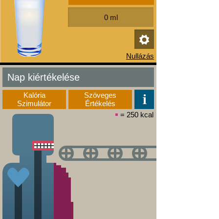
Nap kiértékelése
Kalória
Szöveges
Szimulátor
Értékelés