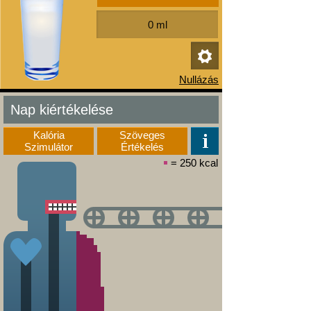
Nap kiértékelése
Kalória
Szöveges
Szimulátor
Értékelés