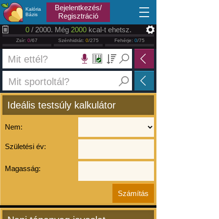
2026.08.07
Bejelentkezés/
Kalória
Bázis
Regisztráció
0
/ 2000. Még
2000
kcal-t ehetsz.
Zsír:
0
/67
Szénhidrát:
0
/275
Fehérje:
0
/75
Ideális testsúly kalkulátor
Nem:
Születési év:
Magasság: