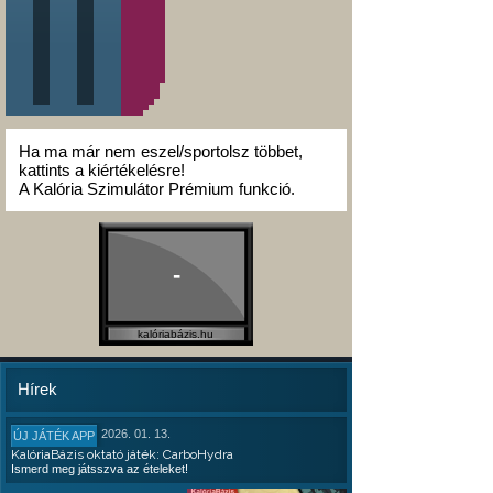
Ha ma már nem eszel/sportolsz többet,
kattints a kiértékelésre!
A Kalória Szimulátor Prémium funkció.
-
kalóriabázis.hu
Hírek
2026. 01. 13.
ÚJ JÁTÉK APP
KalóriaBázis oktató játék: CarboHydra
Ismerd meg játsszva az ételeket!