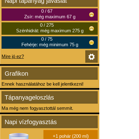
Napi tápanyag javaslat
0
/
67
Zsír: még maximum 67 g
0
/
275
Szénhidrát: még maximum 275 g
0
/
75
Fehérje: még minimum 75 g
Mire jó ez?
Grafikon
Ennek használatához be kell jelentkezni!
Tápanyageloszlás
Ma még nem fogyasztottál semmit.
Napi vízfogyasztás