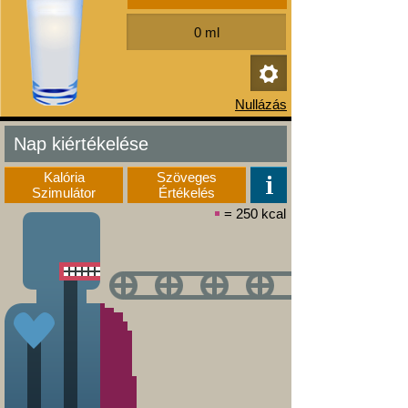
Nap kiértékelése
Kalória
Szöveges
Szimulátor
Értékelés