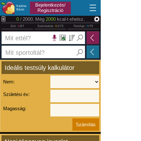
2026.08.07
Bejelentkezés/
Kalória
Bázis
Regisztráció
0
/ 2000. Még
2000
kcal-t ehetsz.
Zsír:
0
/67
Szénhidrát:
0
/275
Fehérje:
0
/75
Ideális testsúly kalkulátor
Nem:
Születési év:
Magasság: