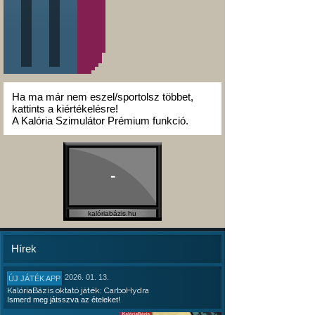
Ha ma már nem eszel/sportolsz többet,
kattints a kiértékelésre!
A Kalória Szimulátor Prémium funkció.
-
kalóriabázis.hu
Hírek
2026. 01. 13.
ÚJ JÁTÉK APP
KalóriaBázis oktató játék: CarboHydra
Ismerd meg játsszva az ételeket!