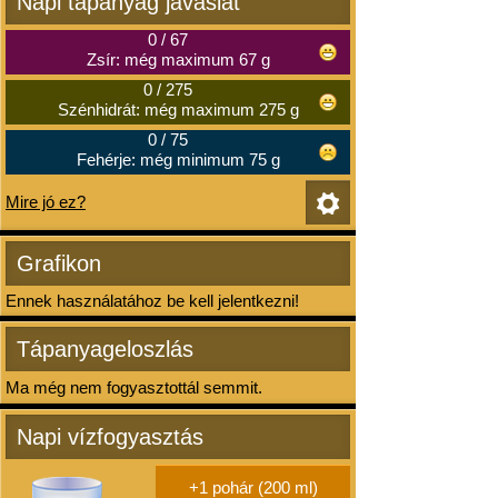
Napi tápanyag javaslat
0
/
67
Zsír: még maximum 67 g
0
/
275
Szénhidrát: még maximum 275 g
0
/
75
Fehérje: még minimum 75 g
Mire jó ez?
Grafikon
Ennek használatához be kell jelentkezni!
Tápanyageloszlás
Ma még nem fogyasztottál semmit.
Napi vízfogyasztás