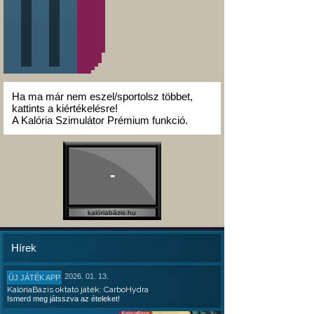
Ha ma már nem eszel/sportolsz többet,
kattints a kiértékelésre!
A Kalória Szimulátor Prémium funkció.
-
kalóriabázis.hu
Hírek
2026. 01. 13.
ÚJ JÁTÉK APP
KalóriaBázis oktató játék: CarboHydra
Ismerd meg játsszva az ételeket!