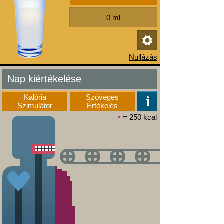
Nap kiértékelése
Kalória
Szöveges
Szimulátor
Értékelés