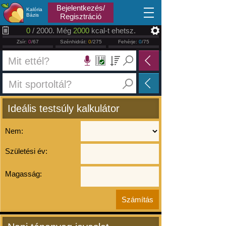
2026.08.08
Bejelentkezés/
Kalória
Bázis
Regisztráció
0
/ 2000. Még
2000
kcal-t ehetsz.
Zsír:
0
/67
Szénhidrát:
0
/275
Fehérje:
0
/75
Ideális testsúly kalkulátor
Nem:
Születési év:
Magasság: