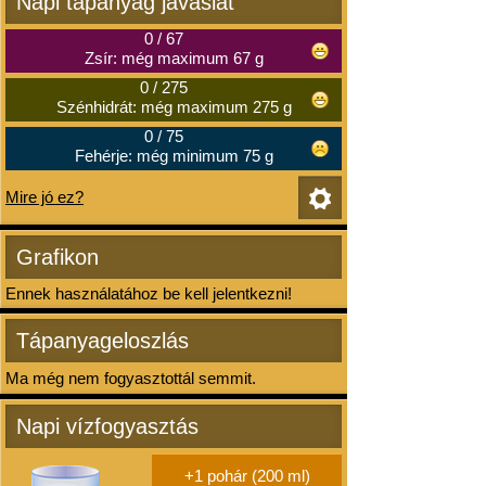
Napi tápanyag javaslat
0
/
67
Zsír: még maximum 67 g
0
/
275
Szénhidrát: még maximum 275 g
0
/
75
Fehérje: még minimum 75 g
Mire jó ez?
Grafikon
Ennek használatához be kell jelentkezni!
Tápanyageloszlás
Ma még nem fogyasztottál semmit.
Napi vízfogyasztás