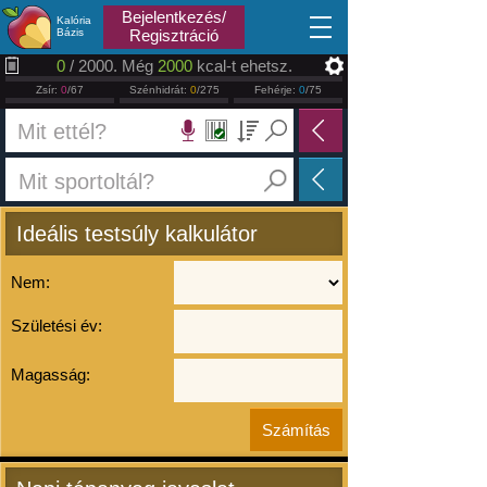
2026.08.06
Bejelentkezés/
Kalória
Bázis
Regisztráció
0
/ 2000. Még
2000
kcal-t ehetsz.
Zsír:
0
/67
Szénhidrát:
0
/275
Fehérje:
0
/75
Ideális testsúly kalkulátor
Nem:
Születési év:
Magasság: