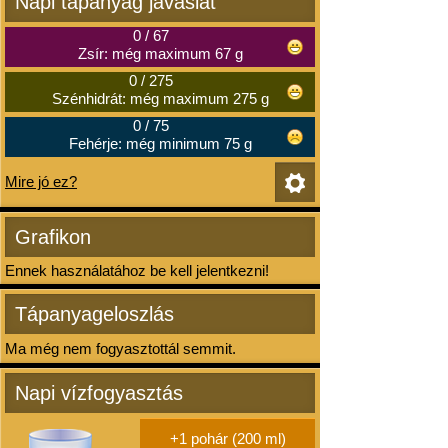
Napi tápanyag javaslat
0
/
67
Zsír: még maximum 67 g
0
/
275
Szénhidrát: még maximum 275 g
0
/
75
Fehérje: még minimum 75 g
Mire jó ez?
Grafikon
Ennek használatához be kell jelentkezni!
Tápanyageloszlás
Ma még nem fogyasztottál semmit.
Napi vízfogyasztás