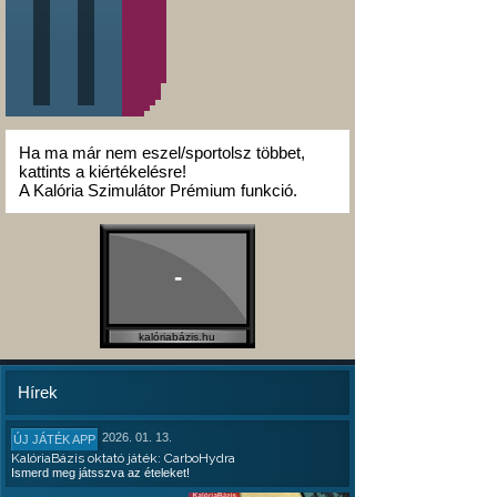
Ha ma már nem eszel/sportolsz többet,
kattints a kiértékelésre!
A Kalória Szimulátor Prémium funkció.
-
kalóriabázis.hu
Hírek
2026. 01. 13.
ÚJ JÁTÉK APP
KalóriaBázis oktató játék: CarboHydra
Ismerd meg játsszva az ételeket!