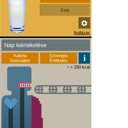
Nap kiértékelése
Kalória
Szöveges
Szimulátor
Értékelés