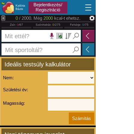
2026.08.07
Bejelentkezés/
Kalória
Bázis
Regisztráció
0
/ 2000. Még
2000
kcal-t ehetsz.
Zsír:
0
/67
Szénhidrát:
0
/275
Fehérje:
0
/75
Ideális testsúly kalkulátor
Nem:
Születési év:
Magasság: