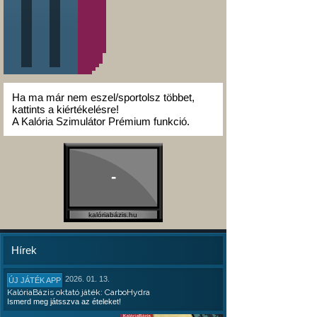
Ha ma már nem eszel/sportolsz többet,
kattints a kiértékelésre!
A Kalória Szimulátor Prémium funkció.
-
kalóriabázis.hu
Hírek
2026. 01. 13.
ÚJ JÁTÉK APP
KalóriaBázis oktató játék: CarboHydra
Ismerd meg játsszva az ételeket!