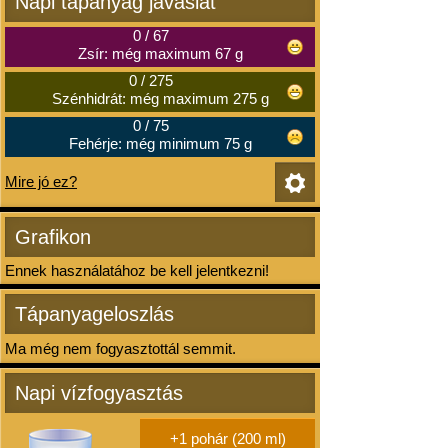
Napi tápanyag javaslat
0
/
67
Zsír: még maximum 67 g
0
/
275
Szénhidrát: még maximum 275 g
0
/
75
Fehérje: még minimum 75 g
Mire jó ez?
Grafikon
Ennek használatához be kell jelentkezni!
Tápanyageloszlás
Ma még nem fogyasztottál semmit.
Napi vízfogyasztás