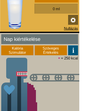
Nap kiértékelése
Kalória
Szöveges
Szimulátor
Értékelés