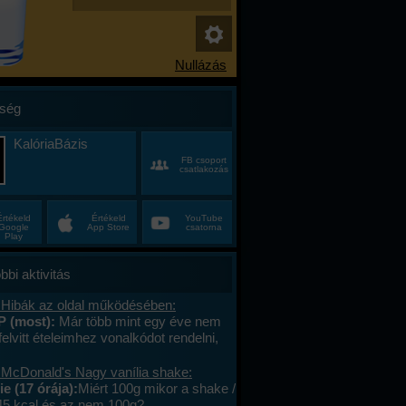
ség
KalóriaBázis
FB csoport
csatlakozás
Értékeld
Értékeld
YouTube
Google
App Store
csatorna
Play
bbi aktivitás
 Hibák az oldal működésében:
P (most):
Már több mint egy éve nem
felvitt ételeimhez vonalkódot rendelni,
ktív az ablak. Az áruház lánchoz
s megy. A mások által megadott
 McDonald's Nagy vanília shake:
okat le tudom olvasni , jól működik. .
e (17 órája):
Miért 100g mikor a shake /
lefont cseréltem, a legújabb android fut,
45 kcal és az nem 100g?