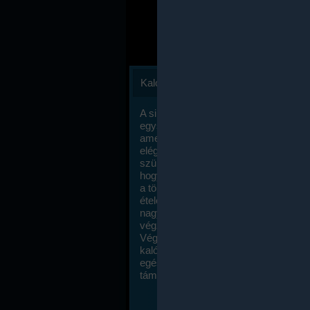
Kalóriaszámlálás
A sikeres fogyás titka valójában igen
egyszerű: égess több energiát, mint
amennyit beviszel. Természetesen e
elég nagy fegyelemre és akaraterőre
szükség, de meglepődve fogod tapasz
hogy a kalóriaszámolás mennyire ru
a többi diétához képest. Itt nincsenek ti
ételek és a megengedett kalóriabevite
nagymértékben növelheted ha testmo
végzel.
Végül, de nem utolsó sorban, a
kalóriaszámolás módszerét a legtöbb
egészségügyi szakorvos ajánlja és
támogatja.
To