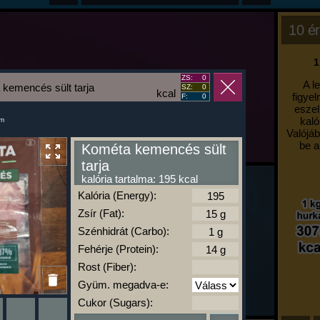
10 ér
1
ZS:
0
A l
kemencés sült tarja
SZ:
0
kcal
figyel
F:
0
eszel
kaló
um
Valójáb
be a
Kométa kemencés sült
tarja
kalória tartalma: 195 kcal
Kalória (Energy):
Zsír (Fat):
Szénhidrát (Carbo):
Fehérje (Protein):
Rost (Fiber):
Gyüm. megadva-e:
Cukor (Sugars):