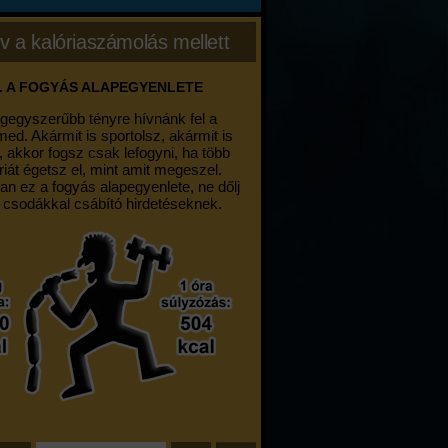
v a kalóriaszámolás mellett
. A FOGYÁS ALAPEGYENLETE
egegyszerűbb tényre hívnánk fel a
med. Akármit is sportolsz, akármit is
, akkor fogsz csak lefogyni, ha több
riát égetsz el, mint amit megeszel.
an ez a fogyás alapegyenlete, ne dőlj
 csodákkal csábító hirdetéseknek.