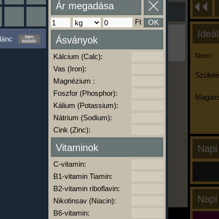
Ár megadása
Ft
OK
Ideál
Ha ma már nem eszel/sportolsz többet,
lánc
Ásványok
kattints a kiértékelésre!
A Kalória Szimulátor Prémium funkció.
Nem:
Kálcium (Calc):
Vas (Iron):
Születé
Magnézium :
-
Foszfor (Phosphor):
Magass
Kálium (Potassium):
Nátrium (Sodium):
kalóriabázis.hu
Cink (Zinc):
Vitaminok
Napi
C-vitamin:
B1-vitamin Tiamin:
B2-vitamin riboflavin:
Napi
Nikotinsav (Niacin):
B6-vitamin: