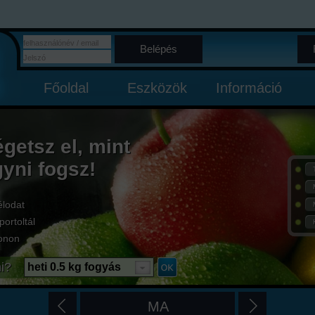
Belépés
Főoldal
Eszközök
Információ
égetsz el, mint
gyni fogsz!
élodat
portoltál
onon
i?
heti 0.5 kg fogyás
MA