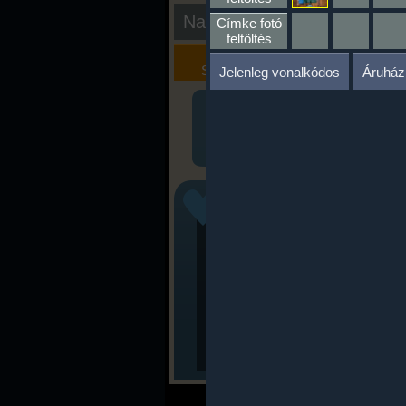
Nap kiértékelése
Címke fotó
feltöltés
Kalória
Szöveges
Szimulátor
Értékelés
Jelenleg vonalkódos
Áruház