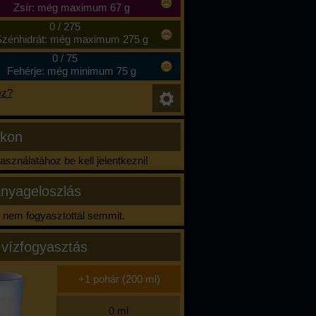
Zsír: még maximum 67 g
0
/
275
zénhidrát: még maximum 275 g
0
/
75
Fehérje: még minimum 75 g
ez?
ikon
sználatához be kell jelentkezni!
nyageloszlás
nem fogyasztottál semmit.
 vízfogyasztás