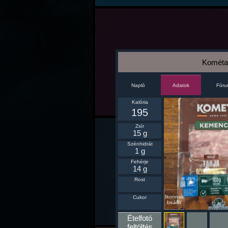
Kométa 
Napló
Fór
Adatok
Kalória
195
Zsír
15 g
Szénhidrát
1 g
Fehérje
14 g
Rost
Ikonnak
Cukor
beállít
Ételfotó
feltöltés