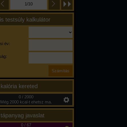
1/10
is testsúly kalkulátor
si év:
ág:
 kalória kereted
0 / 2000
Még 2000 kcal-t ehetsz ma.
 tápanyag javaslat
0
/
67