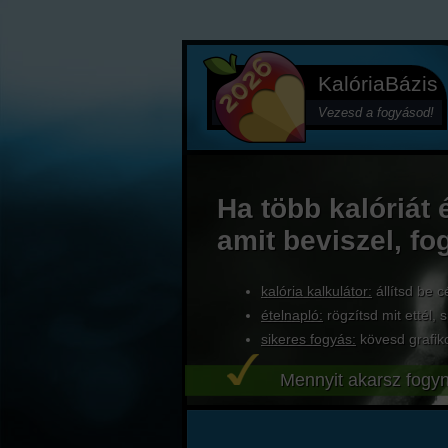
KalóriaBázis
Vezesd a fogyásod!
Ha több kalóriát 
amit beviszel, fo
kalória kalkulátor:
állítsd be c
ételnapló:
rögzítsd mit ettél, s
sikeres fogyás:
kövesd grafik
Mennyit akarsz fogyn