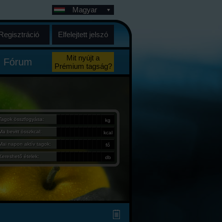
Magyar
Regisztráció
Elfelejtett jelszó
Mit nyújt a
Fórum
Prémium tagság?
Tagok összfogyása:
kg
Ma bevitt összkcal:
kcal
Mai napon aktív tagok:
fő
Kereshető ételek:
db