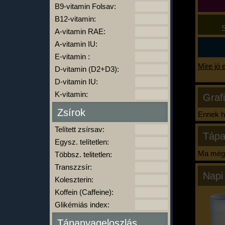
B9-vitamin Folsav:
B12-vitamin:
S
A-vitamin RAE:
A-vitamin IU:
E-vitamin :
Mire jó 
D-vitamin (D2+D3):
D-vitamin IU:
K-vitamin:
Graf
Zsírok
Ennek ha
Telített zsírsav:
Tápa
Egysz. telítetlen:
Ma még 
Többsz. telitetlen:
Transzzsír:
Napi
Koleszterin:
Koffein (Caffeine):
Glikémiás index:
Tápanyageloszlás