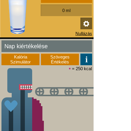
Nap kiértékelése
Kalória
Szöveges
Szimulátor
Értékelés