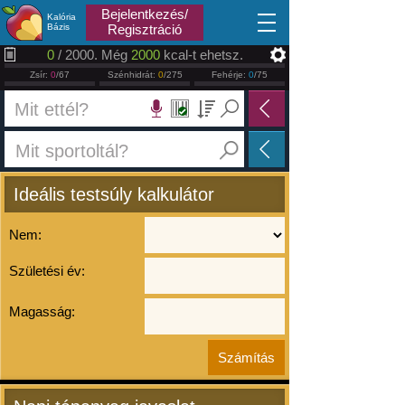
2026.08.07
Bejelentkezés/
Kalória
Bázis
Regisztráció
0
/ 2000. Még
2000
kcal-t ehetsz.
Zsír:
0
/67
Szénhidrát:
0
/275
Fehérje:
0
/75
Ideális testsúly kalkulátor
Nem:
Születési év:
Magasság: