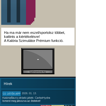
Ha ma már nem eszel/sportolsz többet,
kattints a kiértékelésre!
A Kalória Szimulátor Prémium funkció.
-
kalóriabázis.hu
Hírek
2026. 01. 13.
ÚJ JÁTÉK APP
KalóriaBázis oktató játék: CarboHydra
Ismerd meg játsszva az ételeket!