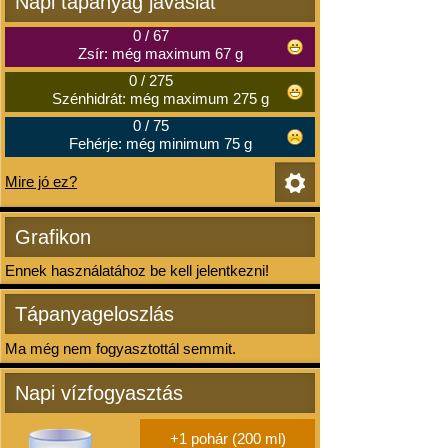
Napi tápanyag javaslat
0
/
67
Zsír: még maximum 67 g
0
/
275
Szénhidrát: még maximum 275 g
0
/
75
Fehérje: még minimum 75 g
Mire jó ez?
Grafikon
Ennek használatához be kell jelentkezni!
Tápanyageloszlás
Ma még nem fogyasztottál semmit.
Napi vízfogyasztás