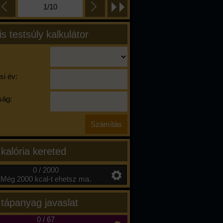
1/10
is testsúly kalkulátor
si év:
ág:
 kalória kereted
0 / 2000
Még 2000 kcal-t ehetsz ma.
 tápanyag javaslat
0
/
67