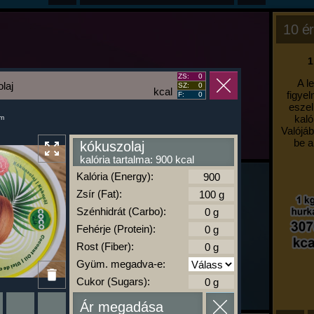
10 ér
1
ZS:
0
A l
laj
SZ:
0
kcal
figyel
F:
0
eszel
kaló
um
Valójáb
be a
kókuszolaj
kalória tartalma: 900 kcal
Kalória (Energy):
Zsír (Fat):
Szénhidrát (Carbo):
Fehérje (Protein):
Rost (Fiber):
Gyüm. megadva-e:
Cukor (Sugars):
Ár megadása