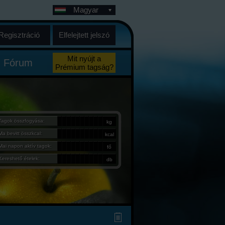
Magyar
Regisztráció
Elfelejtett jelszó
Mit nyújt a
Fórum
Prémium tagság?
Tagok összfogyása:
kg
Ma bevitt összkcal:
kcal
Mai napon aktív tagok:
fő
Kereshető ételek:
db