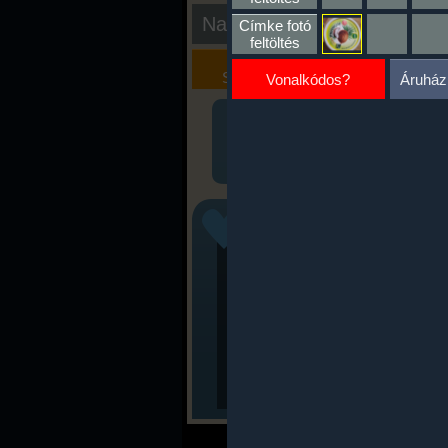
Nap kiértékelése
Címke fotó
feltöltés
Kalória
Szöveges
Szimulátor
Értékelés
Vonalkódos?
Áruház