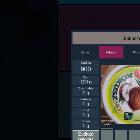
kókuszo
Napló
Fór
Adatok
Kalória
900
Zsír
100 g
Szénhidrát
0 g
Fehérje
0 g
Rost
0 g
Ikonnak
Cukor
beállít
0 g
Ételfotó
feltöltés