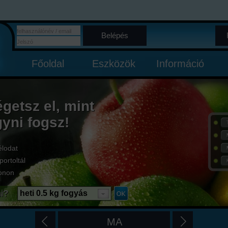
Belépés
Főoldal
Eszközök
Információ
égetsz el, mint
gyni fogsz!
élodat
portoltál
onon
i?
heti 0.5 kg fogyás
MA