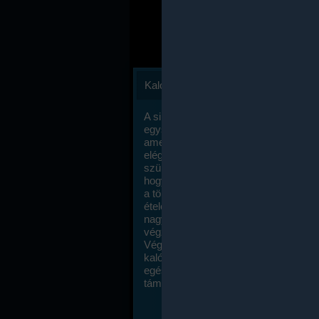
Kalóriaszámlálás
A sikeres fogyás titka valójában igen
egyszerű: égess több energiát, mint
amennyit beviszel. Természetesen e
elég nagy fegyelemre és akaraterőre
szükség, de meglepődve fogod tapasz
hogy a kalóriaszámolás mennyire ru
a többi diétához képest. Itt nincsenek ti
ételek és a megengedett kalóriabevite
nagymértékben növelheted ha testmo
végzel.
Végül, de nem utolsó sorban, a
kalóriaszámolás módszerét a legtöbb
egészségügyi szakorvos ajánlja és
támogatja.
To