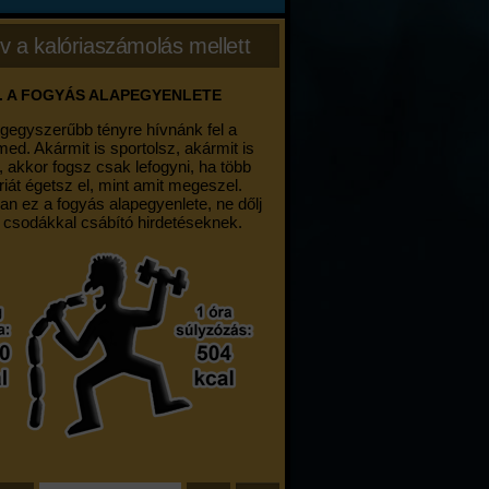
v a kalóriaszámolás mellett
. A FOGYÁS ALAPEGYENLETE
egegyszerűbb tényre hívnánk fel a
med. Akármit is sportolsz, akármit is
, akkor fogsz csak lefogyni, ha több
riát égetsz el, mint amit megeszel.
an ez a fogyás alapegyenlete, ne dőlj
 csodákkal csábító hirdetéseknek.