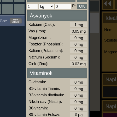
Ft
OK
Ásványok
Ideál
Ha ma már nem eszel/sportolsz többet,
lánc
kattints a kiértékelésre!
Kálcium (Calc):
A Kalória Szimulátor Prémium funkció.
Nem:
Vas (Iron):
Magnézium :
Születé
Foszfor (Phosphor):
-
Kálium (Potassium):
Magass
Nátrium (Sodium):
Cink (Zinc):
kalóriabázis.hu
Vitaminok
Napi
C-vitamin:
B1-vitamin Tiamin:
B2-vitamin riboflavin:
Nikotinsav (Niacin):
Napi
B6-vitamin:
B9-vitamin Folsav: