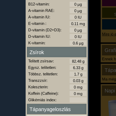
B12-vitamin:
A-vitamin RAE:
S
A-vitamin IU:
E-vitamin :
D-vitamin (D2+D3):
Mire jó 
D-vitamin IU:
K-vitamin:
Graf
Zsírok
Ennek ha
Telített zsírsav:
Egysz. telítetlen:
Tápa
Többsz. telitetlen:
Ma még 
Transzzsír:
Koleszterin:
Napi
Koffein (Caffeine):
Glikémiás index:
Tápanyageloszlás