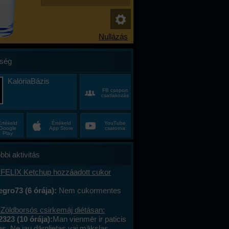
ség
KalóriaBázis
FB csoport
csatlakozás
Értékeld
Értékeld
YouTube
Google
App Store
csatorna
Play
bbi aktivitás
 FELIX Ketchup hozzáadott cukor
gro73 (6 órája):
Nem cukormentes
0%-al kevesebb cukor
 Zöldborsós csirkemáj diétásan:
2323 (10 órája):
Man vienmēr ir paticis
tas. Ne jau dārglietas vai mākslas