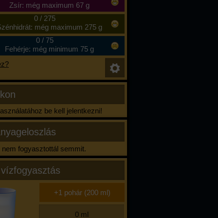
Zsír: még maximum 67 g
0
/
275
zénhidrát: még maximum 275 g
0
/
75
Fehérje: még minimum 75 g
ez?
ikon
sználatához be kell jelentkezni!
nyageloszlás
nem fogyasztottál semmit.
 vízfogyasztás