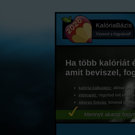
KalóriaBázis
Vezesd a fogyásod!
Ha több kalóriát 
amit beviszel, fo
kalória kalkulátor:
állítsd be c
ételnapló:
rögzítsd mit ettél, s
sikeres fogyás:
kövesd grafik
Mennyit akarsz fogyn