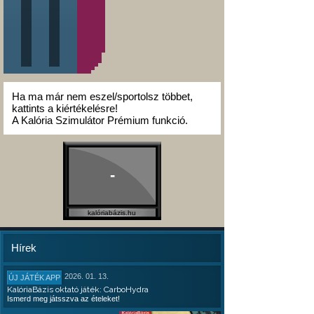
Ha ma már nem eszel/sportolsz többet,
kattints a kiértékelésre!
A Kalória Szimulátor Prémium funkció.
-
kalóriabázis.hu
Hírek
2026. 01. 13.
ÚJ JÁTÉK APP
KalóriaBázis oktató játék: CarboHydra
Ismerd meg játsszva az ételeket!