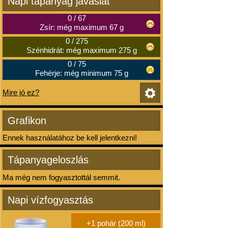
Napi tápanyag javaslat
0
/
67
Zsír: még maximum 67 g
0
/
275
Szénhidrát: még maximum 275 g
0
/
75
Fehérje: még minimum 75 g
Mire jó ez?
Grafikon
Ennek használatához be kell jelentkezni!
Tápanyageloszlás
Ma még nem fogyasztottál semmit.
Napi vízfogyasztás