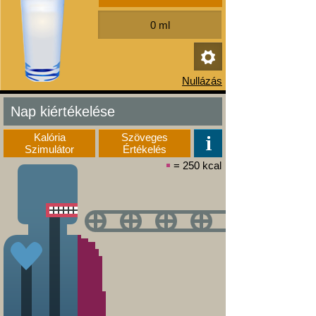
Nap kiértékelése
Kalória
Szöveges
Szimulátor
Értékelés