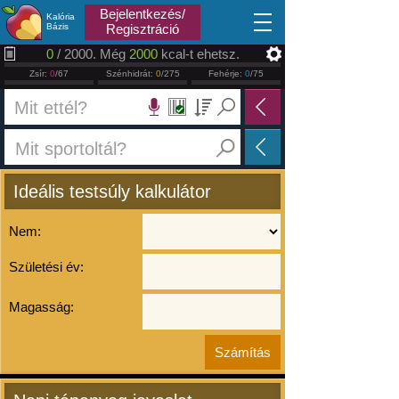
2026.08.07
Bejelentkezés/
Kalória
Bázis
Regisztráció
0
/ 2000. Még
2000
kcal-t ehetsz.
Zsír:
0
/67
Szénhidrát:
0
/275
Fehérje:
0
/75
Ideális testsúly kalkulátor
Nem:
Születési év:
Magasság: