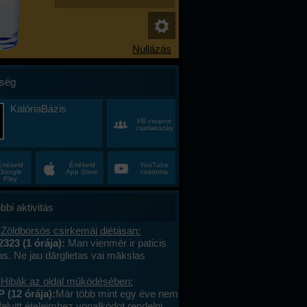
ség
KalóriaBázis
FB csoport
csatlakozás
Értékeld
Értékeld
YouTube
Google
App Store
csatorna
Play
bbi aktivitás
 Zöldborsós csirkemáj diétásan:
2323 (1 órája):
Man vienmēr ir paticis
tas. Ne jau dārglietas vai mākslas
 bet gan sīkumus, kuriem citiem nav
vērtības – stikla pērlītes no vecām
 Hibák az oldal működésében:
uras atradu lietotāju tirgū, koku lapas,
 (12 órája):
Már több mint egy éve nem
vēju starp grāmatu lapām, un dažādas
felvitt ételeimhez vonalkódot rendelni,