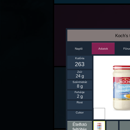
Koch's 
Napló
Fór
Adatok
Kalória
263
Zsír
24 g
Szénhidrát
8 g
Fehérje
2 g
Rost
Ikonnak
Cukor
beállít
Ételfotó
feltöltés