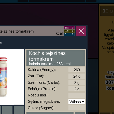
10 ér
1
ZS:
0
A l
tejszínes tormakrém
SZ:
0
kcal
figyel
F:
0
eszel
kaló
um
Valójáb
be a
Koch's tejszínes
tormakrém
kalória tartalma: 263 kcal
Kalória (Energy):
Zsír (Fat):
Szénhidrát (Carbo):
Fehérje (Protein):
Rost (Fiber):
Gyüm. megadva-e:
Cukor (Sugars):