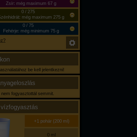
Zsír: még maximum 67 g
0
/
275
zénhidrát: még maximum 275 g
0
/
75
Fehérje: még minimum 75 g
ez?
ikon
sználatához be kell jelentkezni!
nyageloszlás
nem fogyasztottál semmit.
 vízfogyasztás