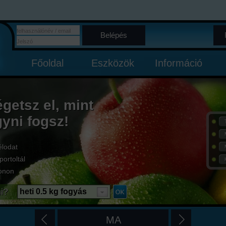
Belépés
Főoldal
Eszközök
Információ
égetsz el, mint
gyni fogsz!
élodat
portoltál
onon
i?
heti 0.5 kg fogyás
MA