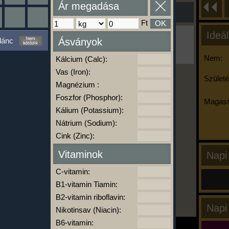
Ár megadása
Ft
OK
Ideál
Ha ma már nem eszel/sportolsz többet,
lánc
Ásványok
kattints a kiértékelésre!
A Kalória Szimulátor Prémium funkció.
Nem:
Kálcium (Calc):
Vas (Iron):
Születé
Magnézium :
-
Foszfor (Phosphor):
Magass
Kálium (Potassium):
Nátrium (Sodium):
kalóriabázis.hu
Cink (Zinc):
Vitaminok
Napi
C-vitamin:
B1-vitamin Tiamin:
B2-vitamin riboflavin:
Napi
Nikotinsav (Niacin):
B6-vitamin: