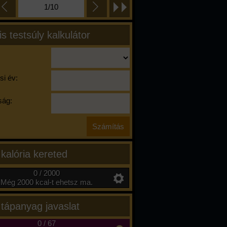
1/10
is testsúly kalkulátor
si év:
ág:
 kalória kereted
0 / 2000
Még 2000 kcal-t ehetsz ma.
 tápanyag javaslat
0
/
67