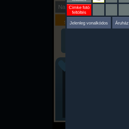
Nap kiértékelése
Címke fotó
feltöltés
Kalória
Szöveges
Szimulátor
Értékelés
Jelenleg vonalkódos
Áruház