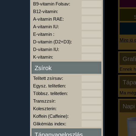
B9-vitamin Folsav:
B12-vitamin:
S
A-vitamin RAE:
A-vitamin IU:
E-vitamin :
Mire jó 
D-vitamin (D2+D3):
D-vitamin IU:
K-vitamin:
Graf
Zsírok
Ennek ha
Telített zsírsav:
Tápa
Egysz. telítetlen:
Ma még 
Többsz. telitetlen:
Transzzsír:
Napi
Koleszterin:
Koffein (Caffeine):
Glikémiás index:
Tápanyageloszlás