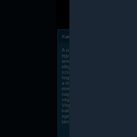
Kalóriaszámlálás
A sikeres fogyás titka valójában igen
egyszerű: égess több energiát, mint
amennyit beviszel. Természetesen e
elég nagy fegyelemre és akaraterőre
szükség, de meglepődve fogod tapasz
hogy a kalóriaszámolás mennyire ru
a többi diétához képest. Itt nincsenek ti
ételek és a megengedett kalóriabevite
nagymértékben növelheted ha testmo
végzel.
Végül, de nem utolsó sorban, a
kalóriaszámolás módszerét a legtöbb
egészségügyi szakorvos ajánlja és
támogatja.
To