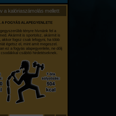
v a kalóriaszámolás mellett
. A FOGYÁS ALAPEGYENLETE
egegyszerűbb tényre hívnánk fel a
med. Akármit is sportolsz, akármit is
, akkor fogsz csak lefogyni, ha több
riát égetsz el, mint amit megeszel.
an ez a fogyás alapegyenlete, ne dőlj
 csodákkal csábító hirdetéseknek.