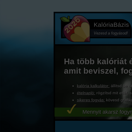
KalóriaBázis
Vezesd a fogyásod!
Ha több kalóriát 
amit beviszel, fo
kalória kalkulátor:
állítsd be c
ételnapló:
rögzítsd mit ettél, s
sikeres fogyás:
kövesd grafik
Mennyit akarsz fogyn