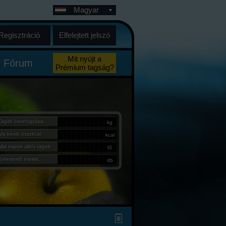
Magyar
Regisztráció
Elfelejtett jelszó
Mit nyújt a
Fórum
Prémium tagság?
Tagok összfogyása:
kg
Ma bevitt összkcal:
kcal
Mai napon aktív tagok:
fő
Kereshető ételek:
db