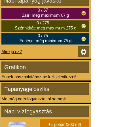
Napi tápanyag javaslat
0
/
67
Zsír: még maximum 67 g
0
/
275
Szénhidrát: még maximum 275 g
0
/
75
Fehérje: még minimum 75 g
Mire jó ez?
Grafikon
Ennek használatához be kell jelentkezni!
Tápanyageloszlás
Ma még nem fogyasztottál semmit.
Napi vízfogyasztás