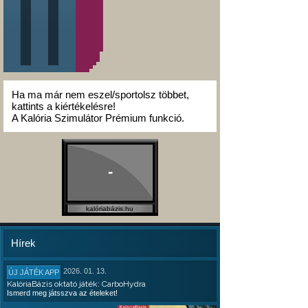
Ha ma már nem eszel/sportolsz többet,
kattints a kiértékelésre!
A Kalória Szimulátor Prémium funkció.
-
kalóriabázis.hu
Hírek
2026. 01. 13.
ÚJ JÁTÉK APP
KalóriaBázis oktató játék: CarboHydra
Ismerd meg játsszva az ételeket!