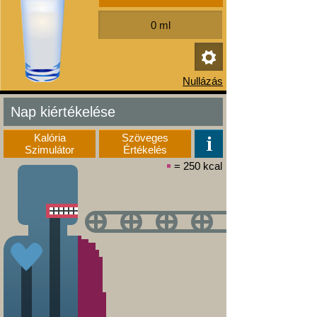
Nap kiértékelése
Kalória
Szöveges
Szimulátor
Értékelés