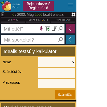
2026.08.09
Bejelentkezés/
Kalória
Bázis
Regisztráció
0
/ 2000. Még
2000
kcal-t ehetsz.
Zsír:
0
/67
Szénhidrát:
0
/275
Fehérje:
0
/75
Ideális testsúly kalkulátor
Nem:
Születési év:
Magasság: