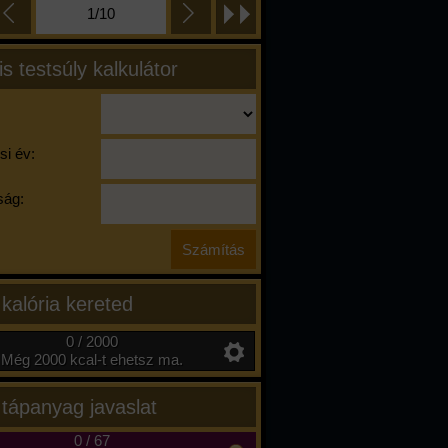
1/10
is testsúly kalkulátor
si év:
ág:
 kalória kereted
0 / 2000
Még 2000 kcal-t ehetsz ma.
 tápanyag javaslat
0
/
67