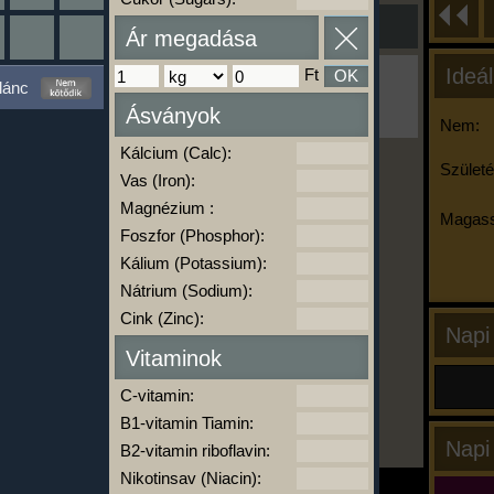
Ár megadása
Ideál
Ft
OK
Ha ma már nem eszel/sportolsz többet,
lánc
kattints a kiértékelésre!
Ásványok
A Kalória Szimulátor Prémium funkció.
Nem:
Kálcium (Calc):
Születé
Vas (Iron):
-
Magnézium :
Magass
Foszfor (Phosphor):
Kálium (Potassium):
kalóriabázis.hu
Nátrium (Sodium):
Cink (Zinc):
Napi
Vitaminok
C-vitamin:
B1-vitamin Tiamin:
Napi
B2-vitamin riboflavin:
Nikotinsav (Niacin):