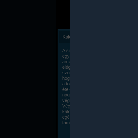
Kalóriaszámlálás
A sikeres fogyás titka valójában igen
egyszerű: égess több energiát, mint
amennyit beviszel. Természetesen e
elég nagy fegyelemre és akaraterőre
szükség, de meglepődve fogod tapasz
hogy a kalóriaszámolás mennyire ru
a többi diétához képest. Itt nincsenek ti
ételek és a megengedett kalóriabevite
nagymértékben növelheted ha testmo
végzel.
Végül, de nem utolsó sorban, a
kalóriaszámolás módszerét a legtöbb
egészségügyi szakorvos ajánlja és
támogatja.
To