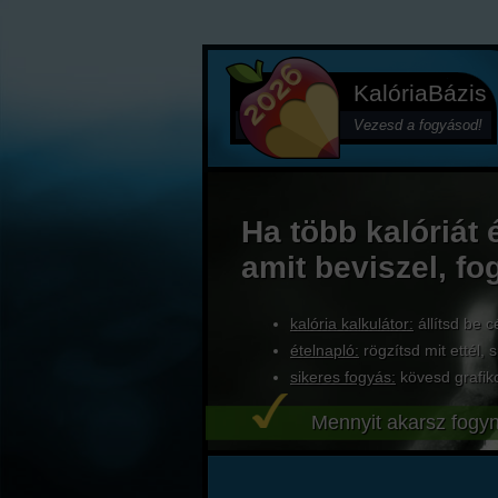
KalóriaBázis
Vezesd a fogyásod!
Ha több kalóriát 
amit beviszel, fo
kalória kalkulátor:
állítsd be c
ételnapló:
rögzítsd mit ettél, s
sikeres fogyás:
kövesd grafik
Mennyit akarsz fogyn