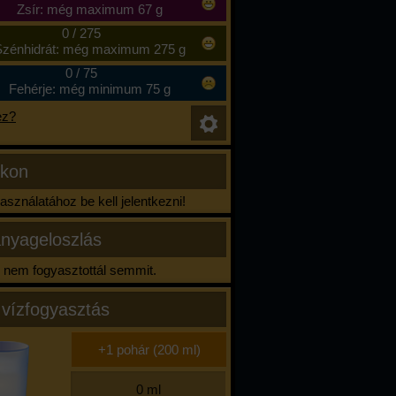
Zsír: még maximum 67 g
0
/
275
zénhidrát: még maximum 275 g
0
/
75
Fehérje: még minimum 75 g
ez?
ikon
sználatához be kell jelentkezni!
nyageloszlás
nem fogyasztottál semmit.
 vízfogyasztás