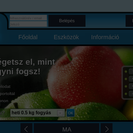
Belépés
Főoldal
Eszközök
Információ
égetsz el, mint
gyni fogsz!
élodat
portoltál
onon
i?
heti 0.5 kg fogyás
MA