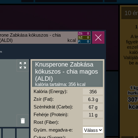
10 ér
1
ZS:
0
rone Zabkása kókuszos - chia
A l
SZ:
0
(ALDI)
kcal
figyel
F:
0
eszel
kaló
um
Valójáb
be a
Knusperone Zabkása
kókuszos - chia magos
(ALDI)
kalória tartalma: 356 kcal
Kalória (Energy):
Zsír (Fat):
Szénhidrát (Carbo):
Fehérje (Protein):
Rost (Fiber):
Gyüm. megadva-e:
Cukor (Sugars):