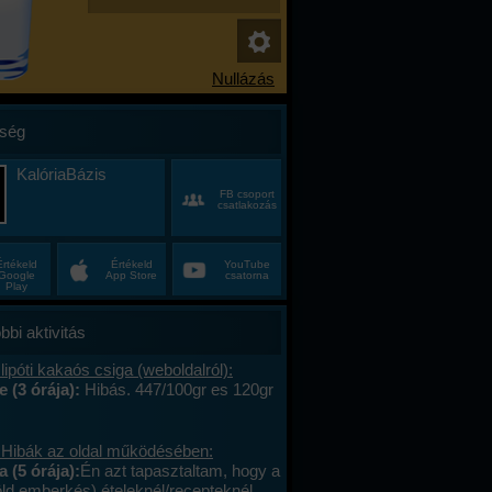
ség
KalóriaBázis
FB csoport
csatlakozás
Értékeld
Értékeld
YouTube
Google
App Store
csatorna
Play
bbi aktivitás
lipóti kakaós csiga (weboldalról):
e (3 órája):
Hibás. 447/100gr es 120gr
 Hibák az oldal működésében:
a (5 órája):
Én azt tapasztaltam, hogy a
öld emberkés) ételeknél/recepteknél