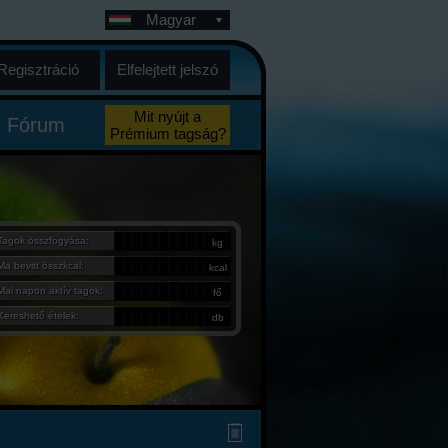
Magyar
Regisztráció
Elfelejtett jelszó
Mit nyújt a
Fórum
Prémium tagság?
Tagok összfogyása:
kg
Ma bevitt összkcal:
kcal
Mai napon aktív tagok:
fő
Kereshető ételek:
db