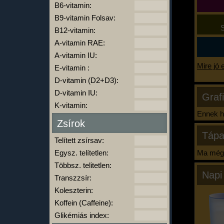
B6-vitamin:
B9-vitamin Folsav:
S
B12-vitamin:
A-vitamin RAE:
A-vitamin IU:
Mire jó 
E-vitamin :
D-vitamin (D2+D3):
D-vitamin IU:
Graf
K-vitamin:
Ennek ha
Zsírok
Tápa
Telített zsírsav:
Egysz. telítetlen:
Ma még 
Többsz. telitetlen:
Napi
Transzzsír:
Koleszterin:
Koffein (Caffeine):
Glikémiás index: