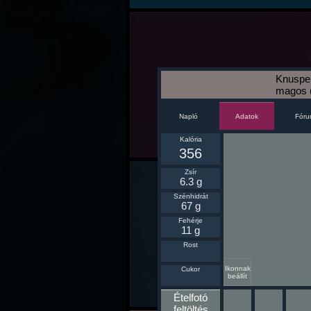
Knuspe
magos 
Napló
Fór
Adatok
Kalória
356
Zsír
6.3 g
Szénhidrát
67 g
Fehérje
11 g
Rost
Ikonnak
Cukor
beállít
Ételfotó
feltöltés