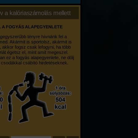
v a kalóriaszámolás mellett
. A FOGYÁS ALAPEGYENLETE
egegyszerűbb tényre hívnánk fel a
med. Akármit is sportolsz, akármit is
, akkor fogsz csak lefogyni, ha több
riát égetsz el, mint amit megeszel.
an ez a fogyás alapegyenlete, ne dőlj
 csodákkal csábító hirdetéseknek.