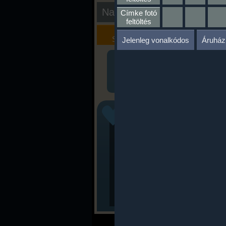
Nap kiértékelése
Címke fotó
feltöltés
Kalória
Szöveges
Szimulátor
Értékelés
Jelenleg vonalkódos
Áruház