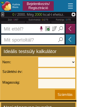
2026.08.06
Bejelentkezés/
Kalória
Bázis
Regisztráció
0
/ 2000. Még
2000
kcal-t ehetsz.
Zsír:
0
/67
Szénhidrát:
0
/275
Fehérje:
0
/75
Ideális testsúly kalkulátor
Nem:
Születési év:
Magasság: