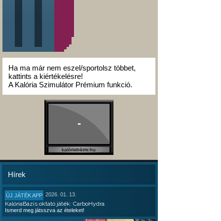
Ha ma már nem eszel/sportolsz többet,
kattints a kiértékelésre!
A Kalória Szimulátor Prémium funkció.
-
kalóriabázis.hu
Hírek
2026. 01. 13.
ÚJ JÁTÉK APP
KalóriaBázis oktató játék: CarboHydra
Ismerd meg játsszva az ételeket!