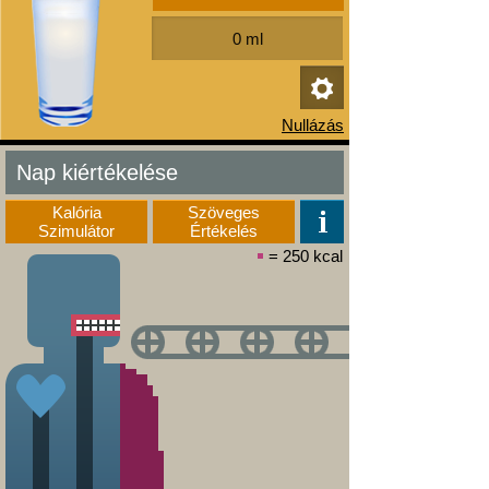
Nap kiértékelése
Kalória
Szöveges
Szimulátor
Értékelés