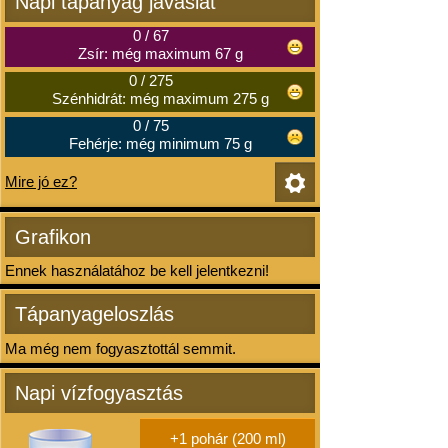
Napi tápanyag javaslat
0
/
67
Zsír: még maximum 67 g
0
/
275
Szénhidrát: még maximum 275 g
0
/
75
Fehérje: még minimum 75 g
Mire jó ez?
Grafikon
Ennek használatához be kell jelentkezni!
Tápanyageloszlás
Ma még nem fogyasztottál semmit.
Napi vízfogyasztás