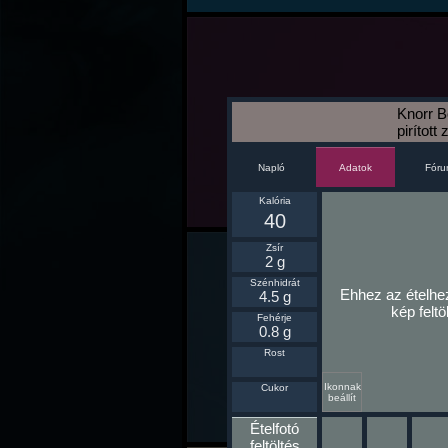
Knorr B
pirítot
Napló
Fór
Adatok
Kalória
40
Zsír
2 g
Szénhidrát
Ehhez az ételhe
4.5 g
kép feltö
Fehérje
0.8 g
Rost
Ikonnak
Cukor
beállít
Ételfotó
feltöltés