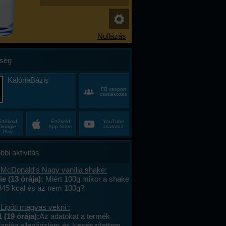
ség
KalóriaBázis
FB csoport
csatlakozás
Értékeld
Értékeld
YouTube
Google
App Store
csatorna
Play
bbi aktivitás
 McDonald's Nagy vanília shake:
e (13 órája):
Miért 100g mikor a shake
 345 kcal és az nem 100g?
Lipóti magvas vekni :
 (19 órája):
Az adatokat a termék
apján ellenőriztem és kiegészítettem.