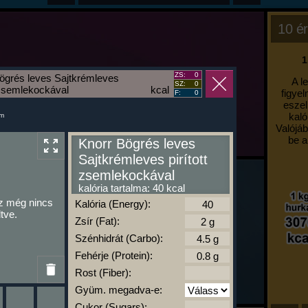
10 ér
1
ZS:
0
ögrés leves Sajtkrémleves
A l
SZ:
0
t zsemlekockával
kcal
figyel
F:
0
eszel
kaló
um
Valójáb
be a
Knorr Bögrés leves
Sajtkrémleves pirított
zsemlekockával
kalória tartalma: 40 kcal
z még nincs
Kalória (Energy):
ltve.
Zsír (Fat):
Szénhidrát (Carbo):
Fehérje (Protein):
Rost (Fiber):
Gyüm. megadva-e:
Cukor (Sugars):