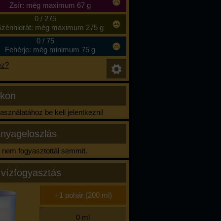
Zsír: még maximum 67 g
0
/
275
zénhidrát: még maximum 275 g
0
/
75
Fehérje: még minimum 75 g
ez?
ikon
sználatához be kell jelentkezni!
nyageloszlás
nem fogyasztottál semmit.
 vízfogyasztás