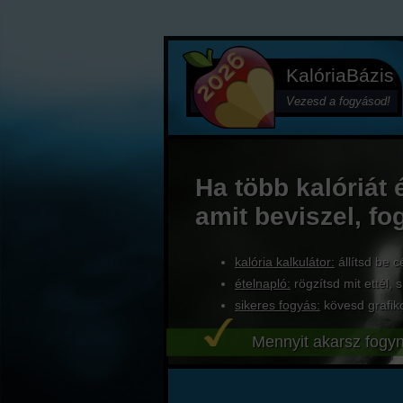
KalóriaBázis
Vezesd a fogyásod!
Ha több kalóriát 
amit beviszel, fo
kalória kalkulátor:
állítsd be c
ételnapló:
rögzítsd mit ettél, s
sikeres fogyás:
kövesd grafik
Mennyit akarsz fogyn