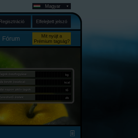
Magyar
Regisztráció
Elfelejtett jelszó
Mit nyújt a
Fórum
Prémium tagság?
Tagok összfogyása:
kg
Ma bevitt összkcal:
kcal
Mai napon aktív tagok:
fő
Kereshető ételek:
db