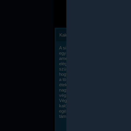
Kalóriaszámlálás
A sikeres fogyás titka valójában igen
egyszerű: égess több energiát, mint
amennyit beviszel. Természetesen e
elég nagy fegyelemre és akaraterőre
szükség, de meglepődve fogod tapasz
hogy a kalóriaszámolás mennyire ru
a többi diétához képest. Itt nincsenek ti
ételek és a megengedett kalóriabevite
nagymértékben növelheted ha testmo
végzel.
Végül, de nem utolsó sorban, a
kalóriaszámolás módszerét a legtöbb
egészségügyi szakorvos ajánlja és
támogatja.
To