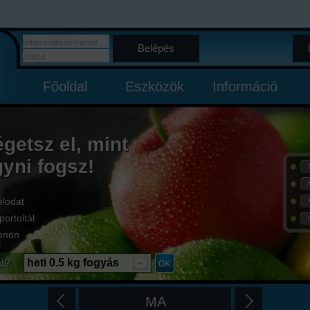
Belépés
Főoldal
Eszközök
Információ
égetsz el, mint
gyni fogsz!
élodat
portoltál
onon
i?
heti 0.5 kg fogyás
MA