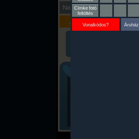
Nap kiértékelése
Címke fotó
feltöltés
Kalória
Szöveges
Szimulátor
Értékelés
Vonalkódos?
Áruház