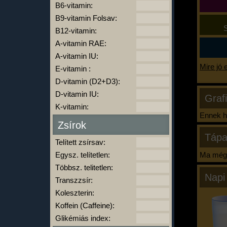
B6-vitamin:
B9-vitamin Folsav:
S
B12-vitamin:
A-vitamin RAE:
A-vitamin IU:
Mire jó 
E-vitamin :
D-vitamin (D2+D3):
D-vitamin IU:
Graf
K-vitamin:
Ennek ha
Zsírok
Tápa
Telített zsírsav:
Egysz. telítetlen:
Ma még 
Többsz. telitetlen:
Napi
Transzzsír:
Koleszterin:
Koffein (Caffeine):
Glikémiás index: