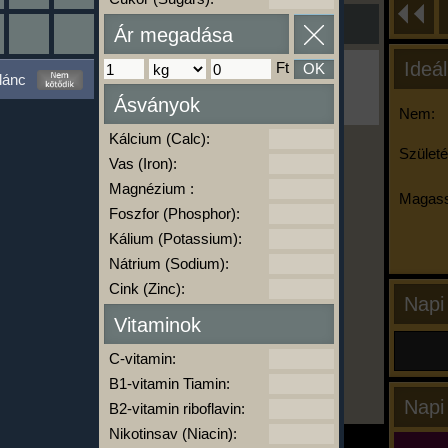
Ár megadása
Ideál
Ft
OK
Ha ma már nem eszel/sportolsz többet,
lánc
kattints a kiértékelésre!
Ásványok
A Kalória Szimulátor Prémium funkció.
Nem:
Kálcium (Calc):
Születé
Vas (Iron):
-
Magnézium :
Magass
Foszfor (Phosphor):
Kálium (Potassium):
kalóriabázis.hu
Nátrium (Sodium):
Cink (Zinc):
Napi
Vitaminok
C-vitamin:
B1-vitamin Tiamin:
Napi
B2-vitamin riboflavin:
Nikotinsav (Niacin):