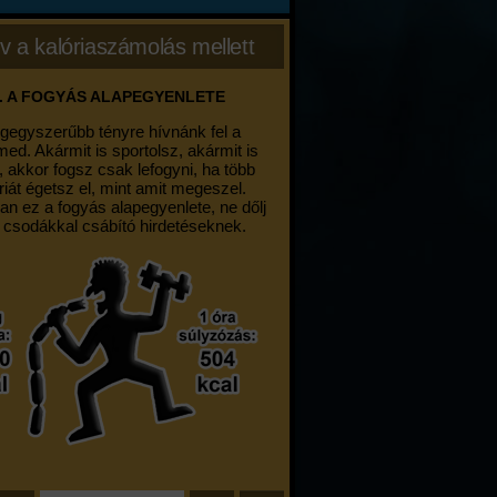
v a kalóriaszámolás mellett
. A FOGYÁS ALAPEGYENLETE
egegyszerűbb tényre hívnánk fel a
med. Akármit is sportolsz, akármit is
, akkor fogsz csak lefogyni, ha több
riát égetsz el, mint amit megeszel.
an ez a fogyás alapegyenlete, ne dőlj
 csodákkal csábító hirdetéseknek.