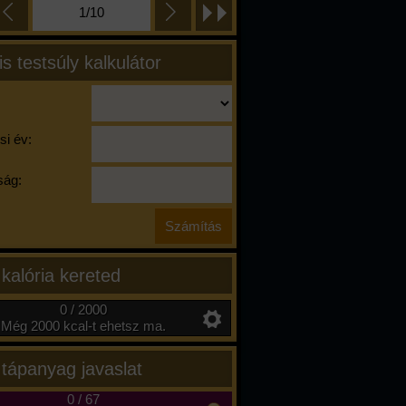
1/10
is testsúly kalkulátor
si év:
ág:
 kalória kereted
0 / 2000
Még 2000 kcal-t ehetsz ma.
 tápanyag javaslat
0
/
67