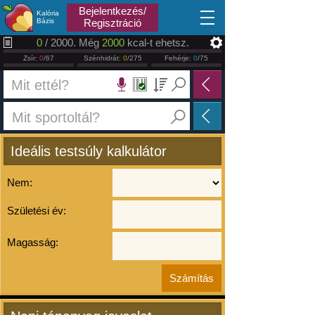
2026.08.08
Bejelentkezés/
Kalória
Bázis
Regisztráció
0
/ 2000. Még
2000
kcal-t ehetsz.
Zsír:
0
/67
Szénhidrát:
0
/275
Fehérje:
0
/75
Ideális testsúly kalkulátor
Nem:
Születési év:
Magasság: