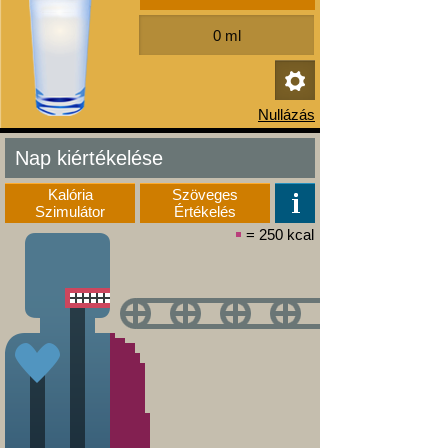
Nap kiértékelése
Kalória
Szöveges
Szimulátor
Értékelés