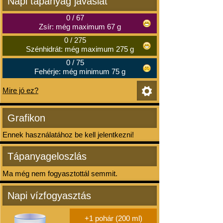
Napi tápanyag javaslat
0
/
67
Zsír: még maximum 67 g
0
/
275
Szénhidrát: még maximum 275 g
0
/
75
Fehérje: még minimum 75 g
Mire jó ez?
Grafikon
Ennek használatához be kell jelentkezni!
Tápanyageloszlás
Ma még nem fogyasztottál semmit.
Napi vízfogyasztás