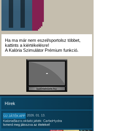
Ha ma már nem eszel/sportolsz többet,
kattints a kiértékelésre!
A Kalória Szimulátor Prémium funkció.
-
kalóriabázis.hu
Hírek
2026. 01. 13.
ÚJ JÁTÉK APP
KalóriaBázis oktató játék: CarboHydra
Ismerd meg játsszva az ételeket!