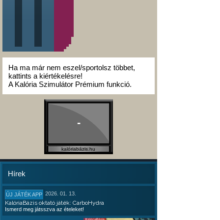
Ha ma már nem eszel/sportolsz többet,
kattints a kiértékelésre!
A Kalória Szimulátor Prémium funkció.
-
kalóriabázis.hu
Hírek
2026. 01. 13.
ÚJ JÁTÉK APP
KalóriaBázis oktató játék: CarboHydra
Ismerd meg játsszva az ételeket!