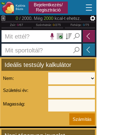
2026.08.09
Bejelentkezés/
Kalória
Bázis
Regisztráció
0
/ 2000. Még
2000
kcal-t ehetsz.
Zsír:
0
/67
Szénhidrát:
0
/275
Fehérje:
0
/75
Ideális testsúly kalkulátor
Nem:
Születési év:
Magasság: