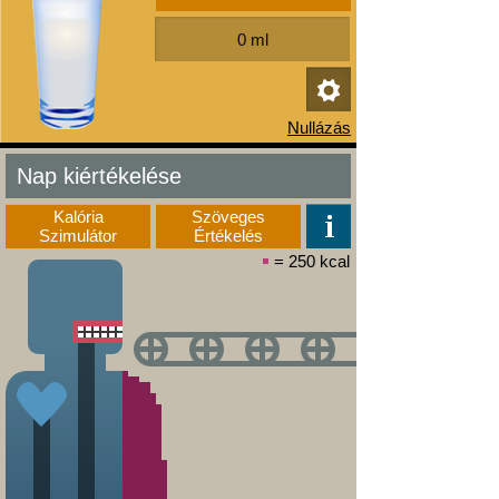
Nap kiértékelése
Kalória
Szöveges
Szimulátor
Értékelés