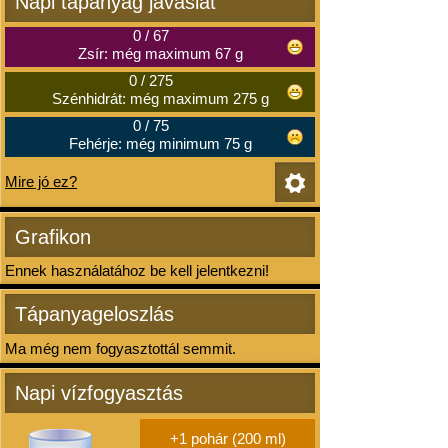
Napi tápanyag javaslat
0
/
67
Zsír: még maximum 67 g
0
/
275
Szénhidrát: még maximum 275 g
0
/
75
Fehérje: még minimum 75 g
Mire jó ez?
Grafikon
Ennek használatához be kell jelentkezni!
Tápanyageloszlás
Ma még nem fogyasztottál semmit.
Napi vízfogyasztás