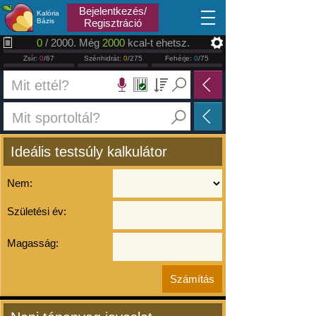
2026.08.07
Bejelentkezés/
Kalória
Bázis
Regisztráció
0
/ 2000. Még
2000
kcal-t ehetsz.
Zsír:
0
/67
Szénhidrát:
0
/275
Fehérje:
0
/75
Ideális testsúly kalkulátor
Nem:
Születési év:
Magasság: