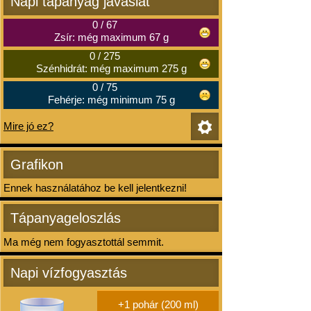
Napi tápanyag javaslat
0
/
67
Zsír: még maximum 67 g
0
/
275
Szénhidrát: még maximum 275 g
0
/
75
Fehérje: még minimum 75 g
Mire jó ez?
Grafikon
Ennek használatához be kell jelentkezni!
Tápanyageloszlás
Ma még nem fogyasztottál semmit.
Napi vízfogyasztás