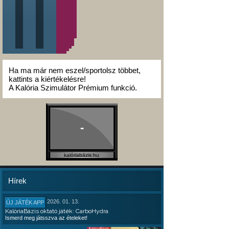
Ha ma már nem eszel/sportolsz többet,
kattints a kiértékelésre!
A Kalória Szimulátor Prémium funkció.
-
kalóriabázis.hu
Hírek
2026. 01. 13.
ÚJ JÁTÉK APP
KalóriaBázis oktató játék: CarboHydra
Ismerd meg játsszva az ételeket!