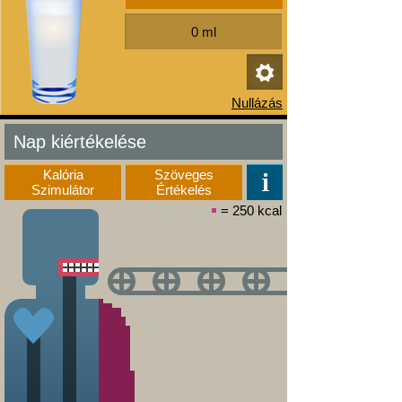
Nap kiértékelése
Kalória
Szöveges
Szimulátor
Értékelés