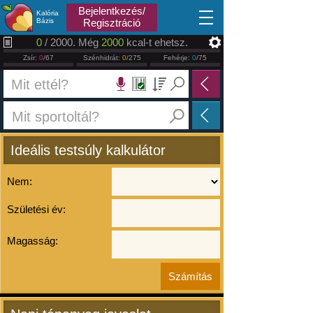
2026.08.07
Bejelentkezés/
Kalória
Bázis
Regisztráció
0
/ 2000. Még
2000
kcal-t ehetsz.
Zsír:
0
/67
Szénhidrát:
0
/275
Fehérje:
0
/75
Ideális testsúly kalkulátor
Nem:
Születési év:
Magasság: