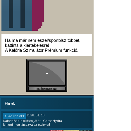
Ha ma már nem eszel/sportolsz többet,
kattints a kiértékelésre!
A Kalória Szimulátor Prémium funkció.
-
kalóriabázis.hu
Hírek
2026. 01. 13.
ÚJ JÁTÉK APP
KalóriaBázis oktató játék: CarboHydra
Ismerd meg játsszva az ételeket!