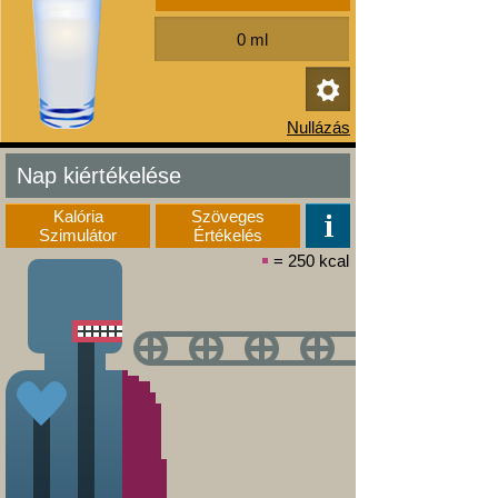
Nap kiértékelése
Kalória
Szöveges
Szimulátor
Értékelés