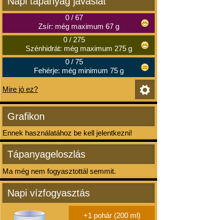
Napi tápanyag javaslat
0
/
67
Zsír: még maximum 67 g
0
/
275
Szénhidrát: még maximum 275 g
0
/
75
Fehérje: még minimum 75 g
Mire jó ez?
Grafikon
Ennek használatához be kell jelentkezni!
Tápanyageloszlás
Ma még nem fogyasztottál semmit.
Napi vízfogyasztás