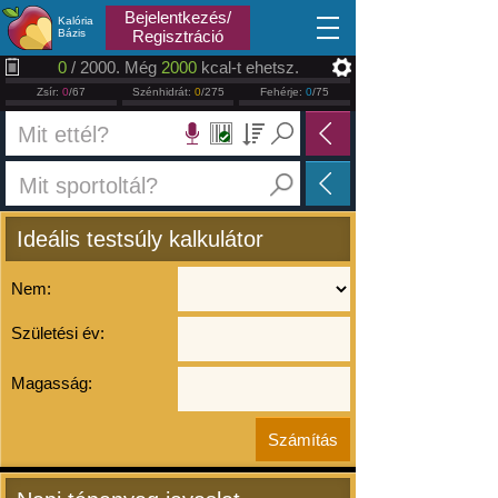
2026.08.07
Bejelentkezés/
Kalória
Bázis
Regisztráció
0
/ 2000. Még
2000
kcal-t ehetsz.
Zsír:
0
/67
Szénhidrát:
0
/275
Fehérje:
0
/75
Ideális testsúly kalkulátor
Nem:
Születési év:
Magasság: