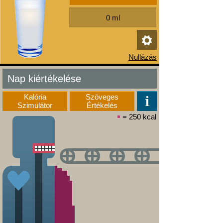
Nap kiértékelése
Kalória
Szöveges
Szimulátor
Értékelés