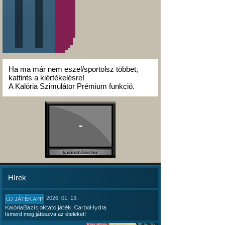
Ha ma már nem eszel/sportolsz többet,
kattints a kiértékelésre!
A Kalória Szimulátor Prémium funkció.
-
kalóriabázis.hu
Hírek
2026. 01. 13.
ÚJ JÁTÉK APP
KalóriaBázis oktató játék: CarboHydra
Ismerd meg játsszva az ételeket!