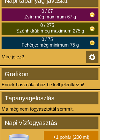
Napi tápanyag javaslat
0
/
67
Zsír: még maximum 67 g
0
/
275
Szénhidrát: még maximum 275 g
0
/
75
Fehérje: még minimum 75 g
Mire jó ez?
Grafikon
Ennek használatához be kell jelentkezni!
Tápanyageloszlás
Ma még nem fogyasztottál semmit.
Napi vízfogyasztás