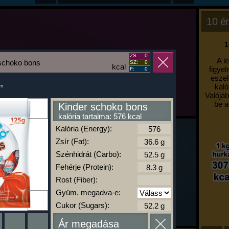
10 ér
1
ZS:
0
A l
schoko bons
SZ:
0
kcal
figyel
F:
0
eszel
kaló
um
Valójáb
be a
Kinder schoko bons
kalória tartalma: 576 kcal
Kalória (Energy):
Zsír (Fat):
Szénhidrát (Carbo):
Fehérje (Protein):
Rost (Fiber):
Gyüm. megadva-e:
Cukor (Sugars):
Ár megadása