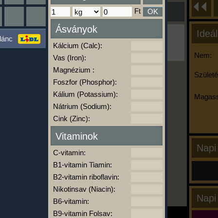
Ft
OK
Ásványok
Ideál
Ha ma már nem eszel/sportolsz többet,
lánc
kattints a kiértékelésre!
Kálcium (Calc):
A Kalória Szimulátor Prémium funkció.
Nem:
Vas (Iron):
Magnézium :
Születé
Foszfor (Phosphor):
-
Kálium (Potassium):
Magass
Nátrium (Sodium):
Cink (Zinc):
kalóriabázis.hu
Vitaminok
Napi
C-vitamin:
B1-vitamin Tiamin:
B2-vitamin riboflavin:
Nikotinsav (Niacin):
Napi
B6-vitamin:
B9-vitamin Folsav: