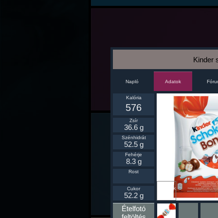
Kinder 
Napló
Fór
Adatok
Kalória
576
Zsír
36.6 g
Szénhidrát
52.5 g
Fehérje
8.3 g
Rost
Ikonnak
Cukor
beállít
52.2 g
Ételfotó
feltöltés