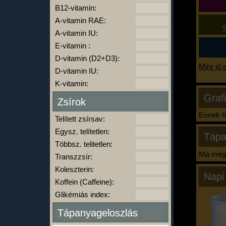
B12-vitamin:
A-vitamin RAE:
S
A-vitamin IU:
E-vitamin :
D-vitamin (D2+D3):
Mire jó 
D-vitamin IU:
K-vitamin:
Graf
Zsírok
Ennek ha
Telített zsírsav:
Egysz. telítetlen:
Tápa
Többsz. telitetlen:
Ma még 
Transzzsír:
Koleszterin:
Napi
Koffein (Caffeine):
Glikémiás index:
Tápanyageloszlás