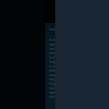
Kalóriaszámlálás
A sikeres fogyás titka valójában igen
egyszerű: égess több energiát, mint
amennyit beviszel. Természetesen e
elég nagy fegyelemre és akaraterőre
szükség, de meglepődve fogod tapasz
hogy a kalóriaszámolás mennyire ru
a többi diétához képest. Itt nincsenek ti
ételek és a megengedett kalóriabevite
nagymértékben növelheted ha testmo
végzel.
Végül, de nem utolsó sorban, a
kalóriaszámolás módszerét a legtöbb
egészségügyi szakorvos ajánlja és
támogatja.
To