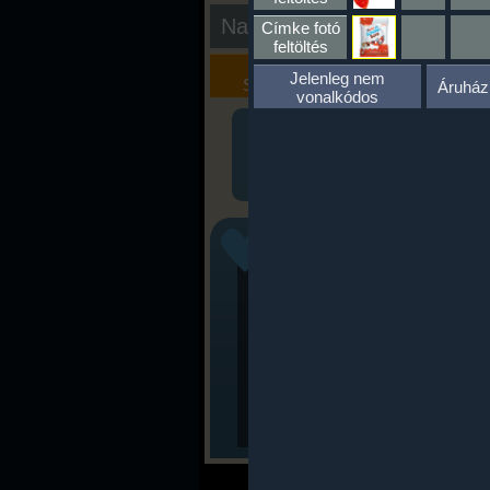
Nap kiértékelése
Címke fotó
feltöltés
Kalória
Szöveges
Jelenleg nem
Szimulátor
Értékelés
Áruház
vonalkódos