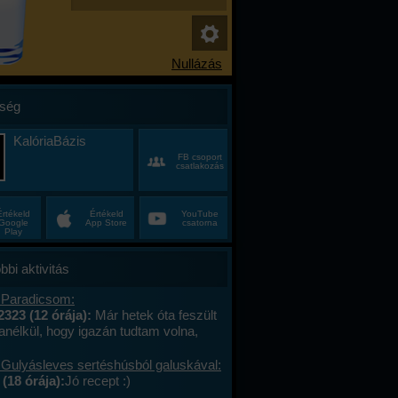
ség
KalóriaBázis
FB csoport
csatlakozás
Értékeld
Értékeld
YouTube
Google
App Store
csatorna
Play
bbi aktivitás
 Paradicsom:
2323 (12 órája):
Már hetek óta feszült
anélkül, hogy igazán tudtam volna,
alán a munkahelyi hajtás, talán az, hogy
ncas éveim közepén egyszer csak
 Gulyásleves sertéshúsból galuskával:
 körülöttem minden, ami régen izgalmas
(18 órája):
Jó recept :)
hétvégék már nem jelentettek semmit, a