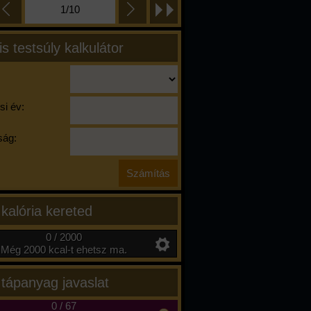
1/10
is testsúly kalkulátor
si év:
ág:
 kalória kereted
0 / 2000
Még 2000 kcal-t ehetsz ma.
 tápanyag javaslat
0
/
67