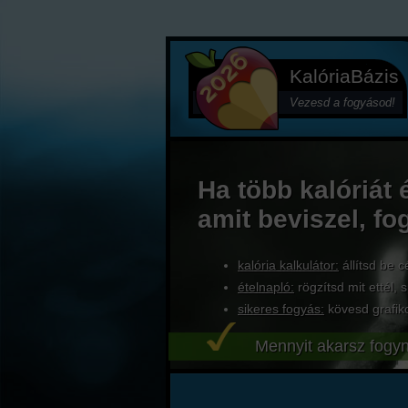
KalóriaBázis
Vezesd a fogyásod!
Ha több kalóriát 
amit beviszel, fo
kalória kalkulátor:
állítsd be c
ételnapló:
rögzítsd mit ettél, s
sikeres fogyás:
kövesd grafik
Mennyit akarsz fogyn