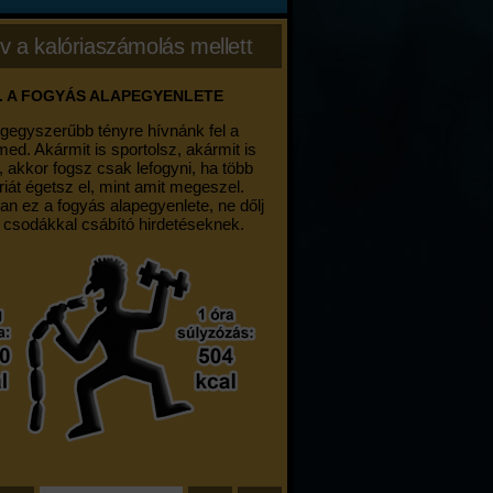
v a kalóriaszámolás mellett
. A FOGYÁS ALAPEGYENLETE
egegyszerűbb tényre hívnánk fel a
med. Akármit is sportolsz, akármit is
, akkor fogsz csak lefogyni, ha több
riát égetsz el, mint amit megeszel.
an ez a fogyás alapegyenlete, ne dőlj
 csodákkal csábító hirdetéseknek.