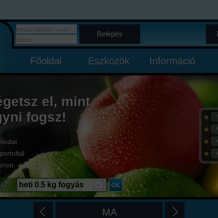
Belépés
Főoldal
Eszközök
Információ
égetsz el, mint
gyni fogsz!
élodat
portoltál
onon
i?
heti 0.5 kg fogyás
MA