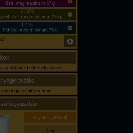
Zsír: még maximum 67 g
0
/
275
zénhidrát: még maximum 275 g
0
/
75
Fehérje: még minimum 75 g
ez?
ikon
sználatához be kell jelentkezni!
nyageloszlás
nem fogyasztottál semmit.
 vízfogyasztás