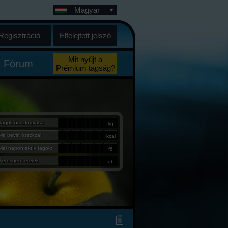
Magyar
Regisztráció
Elfelejtett jelszó
Mit nyújt a
Fórum
Prémium tagság?
Tagok összfogyása:
kg
Ma bevitt összkcal:
kcal
Mai napon aktív tagok:
fő
Kereshető ételek:
db