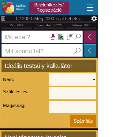
2026.08.08
Bejelentkezés/
Kalória
Bázis
Regisztráció
0
/ 2000. Még
2000
kcal-t ehetsz.
Zsír:
0
/67
Szénhidrát:
0
/275
Fehérje:
0
/75
Ideális testsúly kalkulátor
Nem:
Születési év:
Magasság: