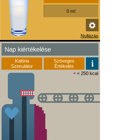
Nap kiértékelése
Kalória
Szöveges
Szimulátor
Értékelés