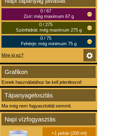
Napi tápanyag javaslat
0
/
67
Zsír: még maximum 67 g
0
/
275
Szénhidrát: még maximum 275 g
0
/
75
Fehérje: még minimum 75 g
Mire jó ez?
Grafikon
Ennek használatához be kell jelentkezni!
Tápanyageloszlás
Ma még nem fogyasztottál semmit.
Napi vízfogyasztás