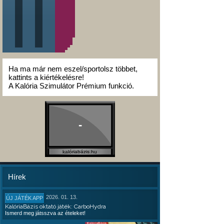
Ha ma már nem eszel/sportolsz többet,
kattints a kiértékelésre!
A Kalória Szimulátor Prémium funkció.
-
kalóriabázis.hu
Hírek
2026. 01. 13.
ÚJ JÁTÉK APP
KalóriaBázis oktató játék: CarboHydra
Ismerd meg játsszva az ételeket!