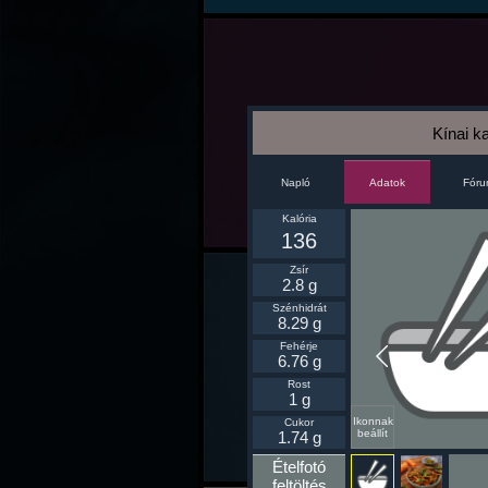
Kínai k
Napló
Fór
Adatok
Kalória
136
Zsír
2.8 g
Szénhidrát
8.29 g
Fehérje
6.76 g
Rost
1 g
Ikonnak
Cukor
beállít
1.74 g
Ételfotó
feltöltés