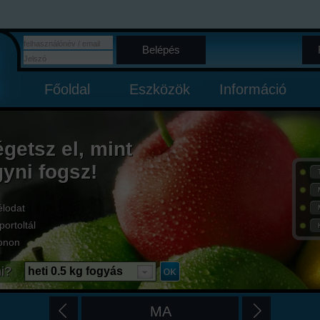
Belépés
Főoldal
Eszközök
Információ
égetsz el, mint
gyni fogsz!
élodat
portoltál
onon
i?
heti 0.5 kg fogyás
MA