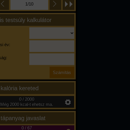
1/10
is testsúly kalkulátor
si év:
ág:
 kalória kereted
0 / 2000
Még 2000 kcal-t ehetsz ma.
 tápanyag javaslat
0
/
67