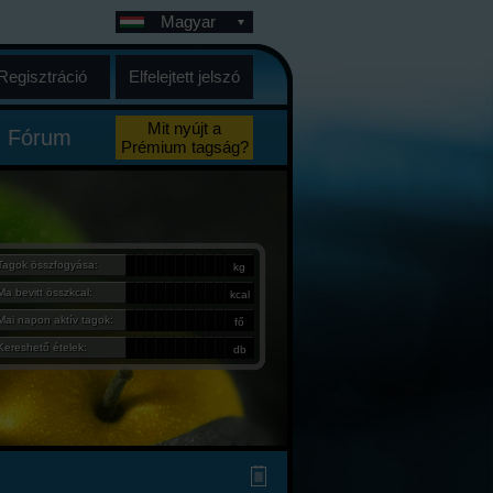
Magyar
Regisztráció
Elfelejtett jelszó
Mit nyújt a
Fórum
Prémium tagság?
Tagok összfogyása:
kg
Ma bevitt összkcal:
kcal
Mai napon aktív tagok:
fő
Kereshető ételek:
db