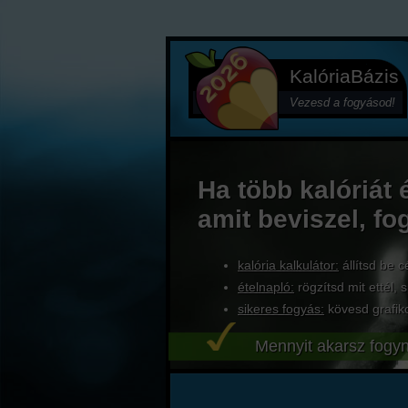
KalóriaBázis
Vezesd a fogyásod!
Ha több kalóriát 
amit beviszel, fo
kalória kalkulátor:
állítsd be c
ételnapló:
rögzítsd mit ettél, s
sikeres fogyás:
kövesd grafik
Mennyit akarsz fogyn