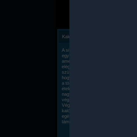
Kalóriaszámlálás
A sikeres fogyás titka valójában igen
egyszerű: égess több energiát, mint
amennyit beviszel. Természetesen e
elég nagy fegyelemre és akaraterőre
szükség, de meglepődve fogod tapasz
hogy a kalóriaszámolás mennyire ru
a többi diétához képest. Itt nincsenek ti
ételek és a megengedett kalóriabevite
nagymértékben növelheted ha testmo
végzel.
Végül, de nem utolsó sorban, a
kalóriaszámolás módszerét a legtöbb
egészségügyi szakorvos ajánlja és
támogatja.
To