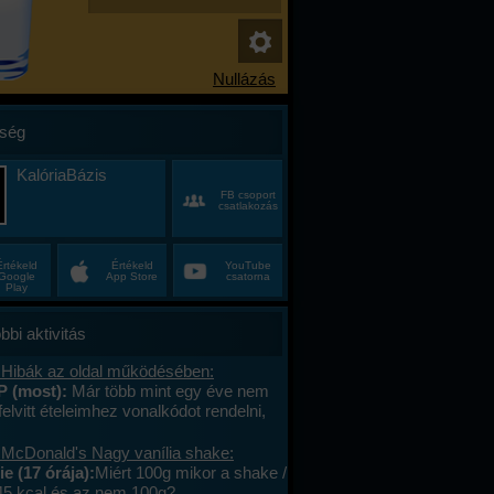
ség
KalóriaBázis
FB csoport
csatlakozás
Értékeld
Értékeld
YouTube
Google
App Store
csatorna
Play
bbi aktivitás
 Hibák az oldal működésében:
P (most):
Már több mint egy éve nem
felvitt ételeimhez vonalkódot rendelni,
ktív az ablak. Az áruház lánchoz
s megy. A mások által megadott
 McDonald's Nagy vanília shake:
okat le tudom olvasni , jól működik. .
e (17 órája):
Miért 100g mikor a shake /
lefont cseréltem, a legújabb android fut,
45 kcal és az nem 100g?