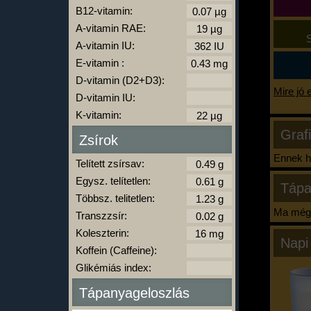
B12-vitamin:
A-vitamin RAE:
S
A-vitamin IU:
E-vitamin :
D-vitamin (D2+D3):
Mire jó 
D-vitamin IU:
K-vitamin:
Graf
Zsírok
Ennek ha
Telített zsírsav:
Egysz. telítetlen:
Tápa
Többsz. telitetlen:
Ma még 
Transzzsír:
Koleszterin:
Napi
Koffein (Caffeine):
Glikémiás index:
Tápanyageloszlás