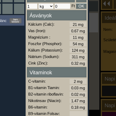
Ft
OK
Ásványok
Ideál
Ha ma már nem eszel/sportolsz többet,
lánc
kattints a kiértékelésre!
Kálcium (Calc):
A Kalória Szimulátor Prémium funkció.
Nem:
Vas (Iron):
Magnézium :
Születé
Foszfor (Phosphor):
-
Kálium (Potassium):
Magass
Nátrium (Sodium):
Cink (Zinc):
kalóriabázis.hu
Vitaminok
Napi
C-vitamin:
B1-vitamin Tiamin:
B2-vitamin riboflavin:
Nikotinsav (Niacin):
Napi
B6-vitamin:
B9-vitamin Folsav: