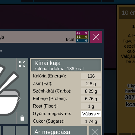
10 ér
1
ZS:
0
A l
aja
SZ:
0
kcal
figyel
F:
0
eszel
kaló
um
Valójáb
be a
Kínai kaja
kalória tartalma: 136 kcal
Kalória (Energy):
Zsír (Fat):
Szénhidrát (Carbo):
Fehérje (Protein):
Rost (Fiber):
Gyüm. megadva-e:
Cukor (Sugars):
Ár megadása