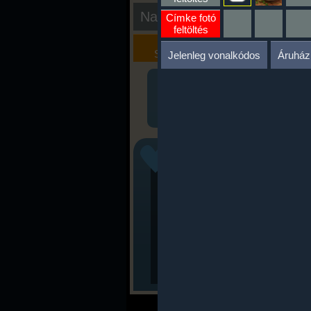
Nap kiértékelése
Címke fotó
feltöltés
Kalória
Szöveges
Szimulátor
Értékelés
Jelenleg vonalkódos
Áruház