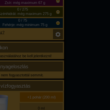
Zsír: még maximum 67 g
0
/
275
zénhidrát: még maximum 275 g
0
/
75
Fehérje: még minimum 75 g
ez?
ikon
sználatához be kell jelentkezni!
nyageloszlás
nem fogyasztottál semmit.
 vízfogyasztás