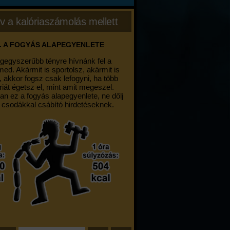
v a kalóriaszámolás mellett
. A FOGYÁS ALAPEGYENLETE
egegyszerűbb tényre hívnánk fel a
med. Akármit is sportolsz, akármit is
, akkor fogsz csak lefogyni, ha több
riát égetsz el, mint amit megeszel.
an ez a fogyás alapegyenlete, ne dőlj
 csodákkal csábító hirdetéseknek.