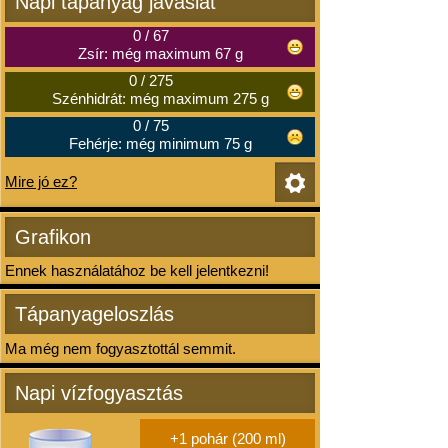
Napi tápanyag javaslat
0
/
67
Zsír: még maximum 67 g
0
/
275
Szénhidrát: még maximum 275 g
0
/
75
Fehérje: még minimum 75 g
Mire jó ez?
Grafikon
Ennek használatához be kell jelentkezni!
Tápanyageloszlás
Ma még nem fogyasztottál semmit.
Napi vízfogyasztás