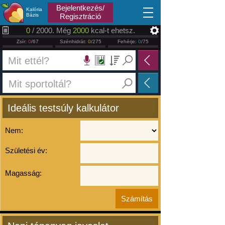
2026.08.08
Bejelentkezés/
Kalória
Bázis
Regisztráció
0
/ 2000. Még
2000
kcal-t ehetsz.
Zsír:
0
/67
Szénhidrát:
0
/275
Fehérje:
0
/75
Ideális testsúly kalkulátor
Nem:
Születési év:
Magasság: