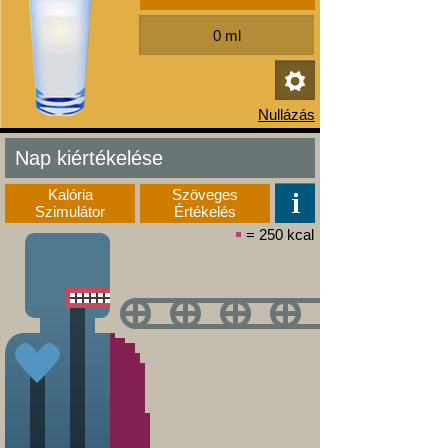
Nap kiértékelése
Kalória
Szöveges
Szimulátor
Értékelés