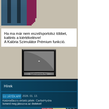
Ha ma már nem eszel/sportolsz többet,
kattints a kiértékelésre!
A Kalória Szimulátor Prémium funkció.
-
kalóriabázis.hu
Hírek
2026. 01. 13.
ÚJ JÁTÉK APP
KalóriaBázis oktató játék: CarboHydra
Ismerd meg játsszva az ételeket!