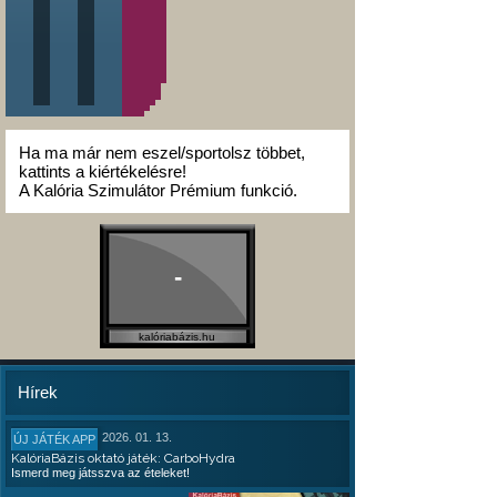
Ha ma már nem eszel/sportolsz többet,
kattints a kiértékelésre!
A Kalória Szimulátor Prémium funkció.
-
kalóriabázis.hu
Hírek
2026. 01. 13.
ÚJ JÁTÉK APP
KalóriaBázis oktató játék: CarboHydra
Ismerd meg játsszva az ételeket!