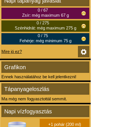
Napi tápanyag javaslat
0
/
67
Zsír: még maximum 67 g
0
/
275
Szénhidrát: még maximum 275 g
0
/
75
Fehérje: még minimum 75 g
Mire jó ez?
Grafikon
Ennek használatához be kell jelentkezni!
Tápanyageloszlás
Ma még nem fogyasztottál semmit.
Napi vízfogyasztás