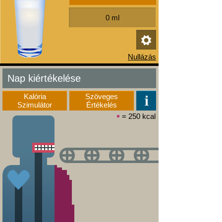
Nap kiértékelése
Kalória
Szöveges
Szimulátor
Értékelés