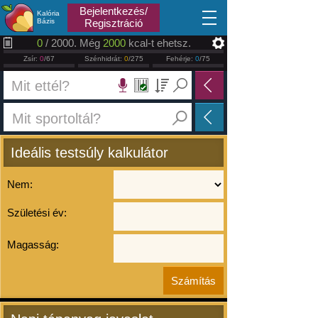
2026.08.06
Bejelentkezés/
Kalória
Bázis
Regisztráció
0
/ 2000. Még
2000
kcal-t ehetsz.
Zsír:
0
/67
Szénhidrát:
0
/275
Fehérje:
0
/75
Ideális testsúly kalkulátor
Nem:
Születési év:
Magasság: