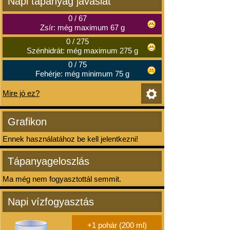
Napi tápanyag javaslat
0
/
67
Zsír: még maximum 67 g
0
/
275
Szénhidrát: még maximum 275 g
0
/
75
Fehérje: még minimum 75 g
Mire jó ez?
Grafikon
Ennek használatához be kell jelentkezni!
Tápanyageloszlás
Ma még nem fogyasztottál semmit.
Napi vízfogyasztás