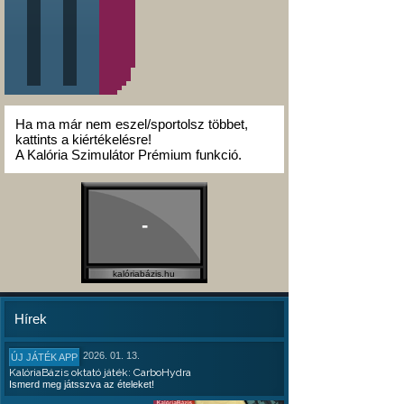
Ha ma már nem eszel/sportolsz többet,
kattints a kiértékelésre!
A Kalória Szimulátor Prémium funkció.
-
kalóriabázis.hu
Hírek
2026. 01. 13.
ÚJ JÁTÉK APP
KalóriaBázis oktató játék: CarboHydra
Ismerd meg játsszva az ételeket!