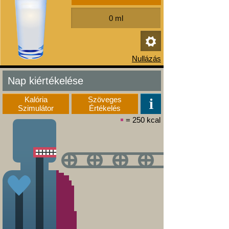
Nap kiértékelése
Kalória
Szöveges
Szimulátor
Értékelés