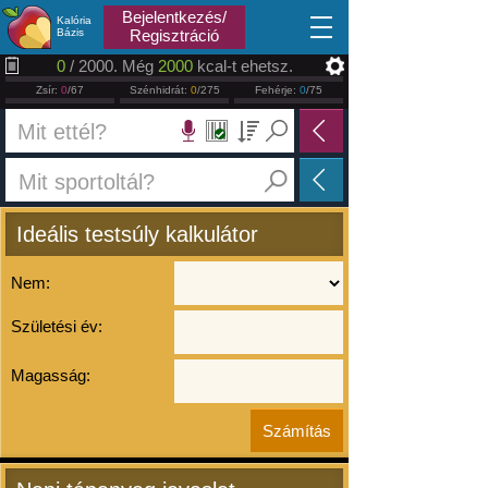
2026.08.07
Bejelentkezés/
Kalória
Bázis
Regisztráció
0
/ 2000. Még
2000
kcal-t ehetsz.
Zsír:
0
/67
Szénhidrát:
0
/275
Fehérje:
0
/75
Ideális testsúly kalkulátor
Nem:
Születési év:
Magasság: