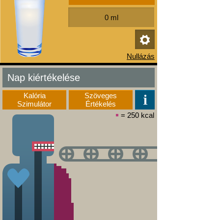
Nap kiértékelése
Kalória
Szöveges
Szimulátor
Értékelés