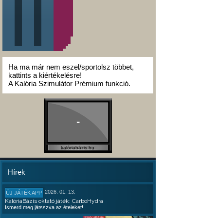
Ha ma már nem eszel/sportolsz többet,
kattints a kiértékelésre!
A Kalória Szimulátor Prémium funkció.
-
kalóriabázis.hu
Hírek
2026. 01. 13.
ÚJ JÁTÉK APP
KalóriaBázis oktató játék: CarboHydra
Ismerd meg játsszva az ételeket!