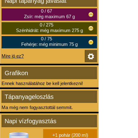
Napi tápanyag javaslat
0
/
67
Zsír: még maximum 67 g
0
/
275
Szénhidrát: még maximum 275 g
0
/
75
Fehérje: még minimum 75 g
Mire jó ez?
Grafikon
Ennek használatához be kell jelentkezni!
Tápanyageloszlás
Ma még nem fogyasztottál semmit.
Napi vízfogyasztás