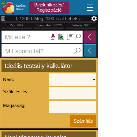
2026.08.07
Bejelentkezés/
Kalória
Bázis
Regisztráció
0
/ 2000. Még
2000
kcal-t ehetsz.
Zsír:
0
/67
Szénhidrát:
0
/275
Fehérje:
0
/75
Ideális testsúly kalkulátor
Nem:
Születési év:
Magasság: