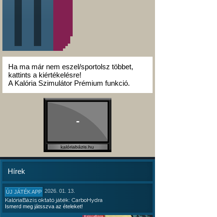
Ha ma már nem eszel/sportolsz többet,
kattints a kiértékelésre!
A Kalória Szimulátor Prémium funkció.
-
kalóriabázis.hu
Hírek
2026. 01. 13.
ÚJ JÁTÉK APP
KalóriaBázis oktató játék: CarboHydra
Ismerd meg játsszva az ételeket!