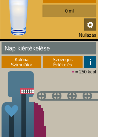
Nap kiértékelése
Kalória
Szöveges
Szimulátor
Értékelés