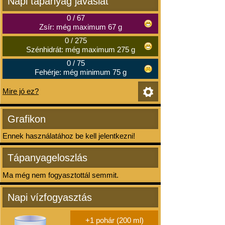
Napi tápanyag javaslat
0
/
67
Zsír: még maximum 67 g
0
/
275
Szénhidrát: még maximum 275 g
0
/
75
Fehérje: még minimum 75 g
Mire jó ez?
Grafikon
Ennek használatához be kell jelentkezni!
Tápanyageloszlás
Ma még nem fogyasztottál semmit.
Napi vízfogyasztás