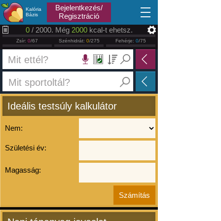
2026.08.06
Bejelentkezés/
Kalória
Bázis
Regisztráció
0
/ 2000. Még
2000
kcal-t ehetsz.
Zsír:
0
/67
Szénhidrát:
0
/275
Fehérje:
0
/75
Ideális testsúly kalkulátor
Nem:
Születési év:
Magasság: