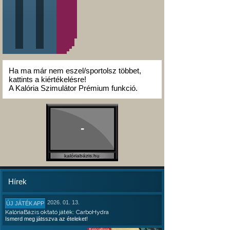
Ha ma már nem eszel/sportolsz többet,
kattints a kiértékelésre!
A Kalória Szimulátor Prémium funkció.
-
kalóriabázis.hu
Hírek
2026. 01. 13.
ÚJ JÁTÉK APP
KalóriaBázis oktató játék: CarboHydra
Ismerd meg játsszva az ételeket!