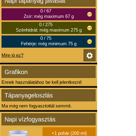
Napi tápanyag javaslat
0
/
67
Zsír: még maximum 67 g
0
/
275
Szénhidrát: még maximum 275 g
0
/
75
Fehérje: még minimum 75 g
Mire jó ez?
Grafikon
Ennek használatához be kell jelentkezni!
Tápanyageloszlás
Ma még nem fogyasztottál semmit.
Napi vízfogyasztás