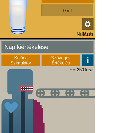
Nap kiértékelése
Kalória
Szöveges
Szimulátor
Értékelés