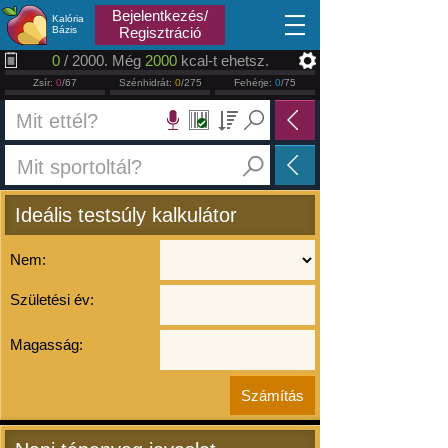
2026.08.07
Bejelentkezés/
Kalória
Bázis
Regisztráció
0
/ 2000. Még
2000
kcal-t ehetsz.
Zsír:
0
/67
Szénhidrát:
0
/275
Fehérje:
0
/75
Ideális testsúly kalkulátor
Nem:
Születési év:
Magasság: