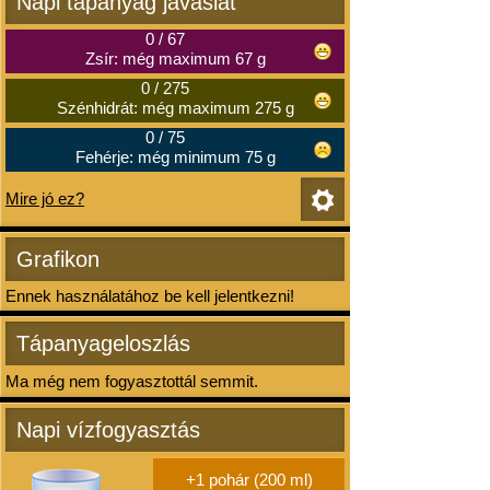
Napi tápanyag javaslat
0
/
67
Zsír: még maximum 67 g
0
/
275
Szénhidrát: még maximum 275 g
0
/
75
Fehérje: még minimum 75 g
Mire jó ez?
Grafikon
Ennek használatához be kell jelentkezni!
Tápanyageloszlás
Ma még nem fogyasztottál semmit.
Napi vízfogyasztás