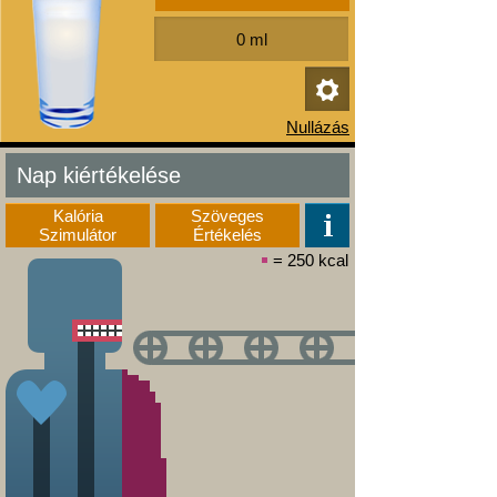
Nap kiértékelése
Kalória
Szöveges
Szimulátor
Értékelés