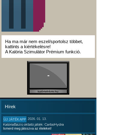
Ha ma már nem eszel/sportolsz többet,
kattints a kiértékelésre!
A Kalória Szimulátor Prémium funkció.
-
kalóriabázis.hu
Hírek
2026. 01. 13.
ÚJ JÁTÉK APP
KalóriaBázis oktató játék: CarboHydra
Ismerd meg játsszva az ételeket!