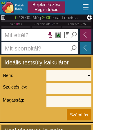
2026.08.08
Bejelentkezés/
Kalória
Bázis
Regisztráció
0
/ 2000. Még
2000
kcal-t ehetsz.
Zsír:
0
/67
Szénhidrát:
0
/275
Fehérje:
0
/75
Ideális testsúly kalkulátor
Nem:
Születési év:
Magasság: