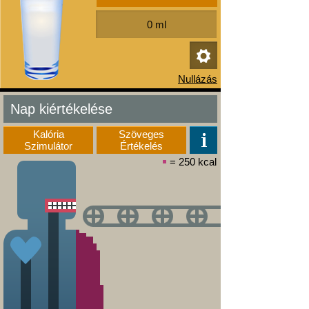
Nap kiértékelése
Kalória
Szöveges
Szimulátor
Értékelés