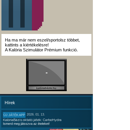
Ha ma már nem eszel/sportolsz többet,
kattints a kiértékelésre!
A Kalória Szimulátor Prémium funkció.
-
kalóriabázis.hu
Hírek
2026. 01. 13.
ÚJ JÁTÉK APP
KalóriaBázis oktató játék: CarboHydra
Ismerd meg játsszva az ételeket!