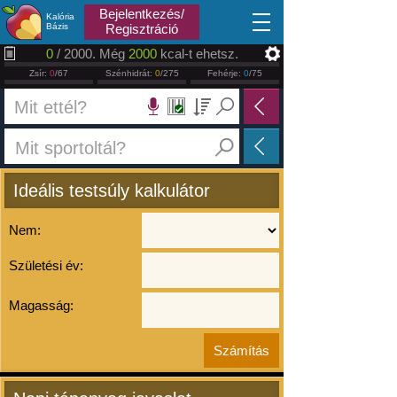
2026.08.10
Bejelentkezés/
Kalória
Bázis
Regisztráció
0
/ 2000. Még
2000
kcal-t ehetsz.
Zsír:
0
/67
Szénhidrát:
0
/275
Fehérje:
0
/75
Ideális testsúly kalkulátor
Nem:
Születési év:
Magasság: