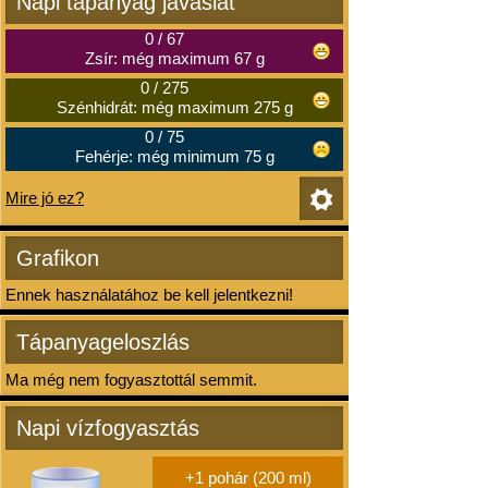
Napi tápanyag javaslat
0
/
67
Zsír: még maximum 67 g
0
/
275
Szénhidrát: még maximum 275 g
0
/
75
Fehérje: még minimum 75 g
Mire jó ez?
Grafikon
Ennek használatához be kell jelentkezni!
Tápanyageloszlás
Ma még nem fogyasztottál semmit.
Napi vízfogyasztás