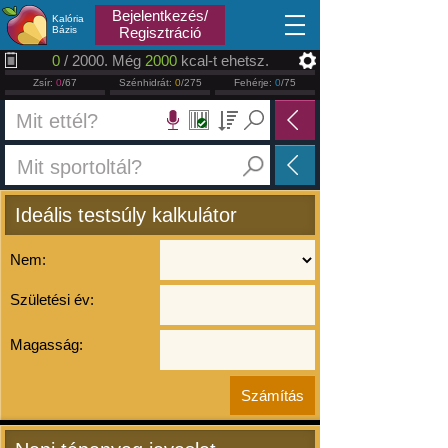
2026.08.10
Bejelentkezés/
Kalória
Bázis
Regisztráció
0
/ 2000. Még
2000
kcal-t ehetsz.
Zsír:
0
/67
Szénhidrát:
0
/275
Fehérje:
0
/75
Ideális testsúly kalkulátor
Nem:
Születési év:
Magasság: