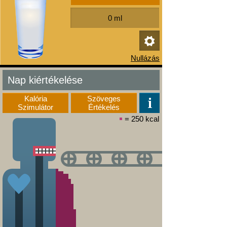
Nap kiértékelése
Kalória
Szöveges
Szimulátor
Értékelés