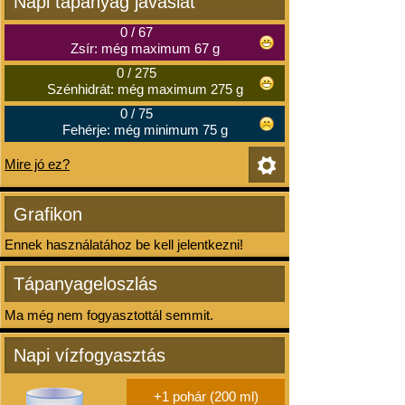
Napi tápanyag javaslat
0
/
67
Zsír: még maximum 67 g
0
/
275
Szénhidrát: még maximum 275 g
0
/
75
Fehérje: még minimum 75 g
Mire jó ez?
Grafikon
Ennek használatához be kell jelentkezni!
Tápanyageloszlás
Ma még nem fogyasztottál semmit.
Napi vízfogyasztás