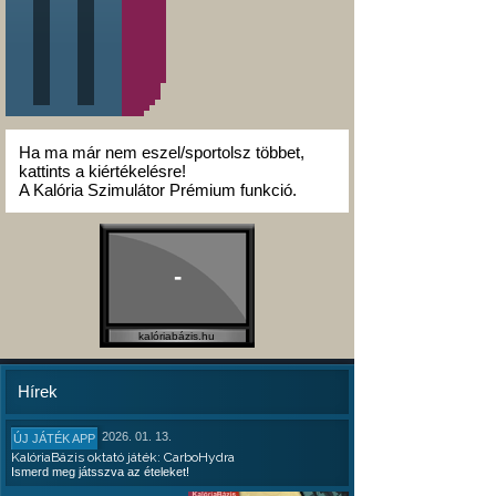
Ha ma már nem eszel/sportolsz többet,
kattints a kiértékelésre!
A Kalória Szimulátor Prémium funkció.
-
kalóriabázis.hu
Hírek
2026. 01. 13.
ÚJ JÁTÉK APP
KalóriaBázis oktató játék: CarboHydra
Ismerd meg játsszva az ételeket!