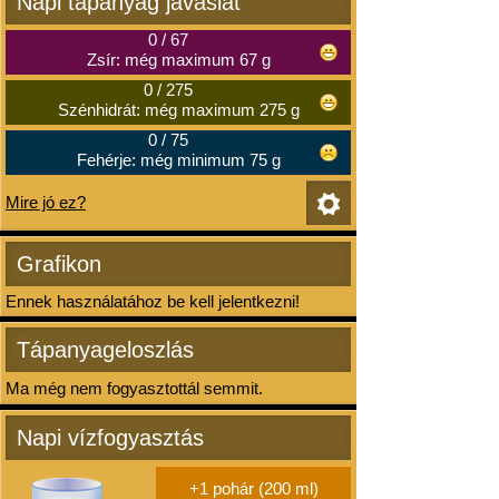
Napi tápanyag javaslat
0
/
67
Zsír: még maximum 67 g
0
/
275
Szénhidrát: még maximum 275 g
0
/
75
Fehérje: még minimum 75 g
Mire jó ez?
Grafikon
Ennek használatához be kell jelentkezni!
Tápanyageloszlás
Ma még nem fogyasztottál semmit.
Napi vízfogyasztás