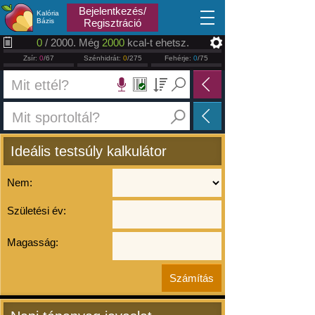
2026.08.07
Bejelentkezés/
Kalória
Bázis
Regisztráció
0
/ 2000. Még
2000
kcal-t ehetsz.
Zsír:
0
/67
Szénhidrát:
0
/275
Fehérje:
0
/75
Ideális testsúly kalkulátor
Nem:
Születési év:
Magasság: