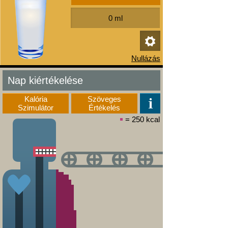
Nap kiértékelése
Kalória
Szöveges
Szimulátor
Értékelés