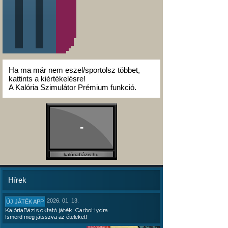
Ha ma már nem eszel/sportolsz többet,
kattints a kiértékelésre!
A Kalória Szimulátor Prémium funkció.
-
kalóriabázis.hu
Hírek
2026. 01. 13.
ÚJ JÁTÉK APP
KalóriaBázis oktató játék: CarboHydra
Ismerd meg játsszva az ételeket!