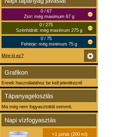
Napi tápanyag javaslat
0
/
67
Zsír: még maximum 67 g
0
/
275
Szénhidrát: még maximum 275 g
0
/
75
Fehérje: még minimum 75 g
Mire jó ez?
Grafikon
Ennek használatához be kell jelentkezni!
Tápanyageloszlás
Ma még nem fogyasztottál semmit.
Napi vízfogyasztás