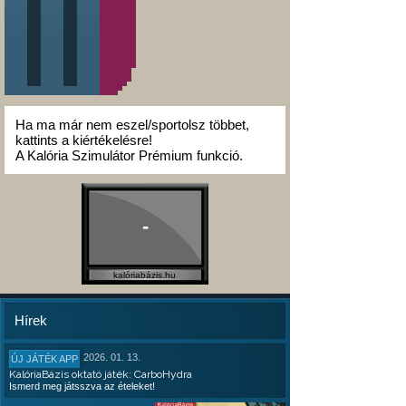
Ha ma már nem eszel/sportolsz többet,
kattints a kiértékelésre!
A Kalória Szimulátor Prémium funkció.
-
kalóriabázis.hu
Hírek
2026. 01. 13.
ÚJ JÁTÉK APP
KalóriaBázis oktató játék: CarboHydra
Ismerd meg játsszva az ételeket!