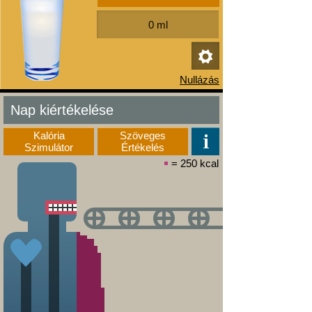
Nap kiértékelése
Kalória
Szöveges
Szimulátor
Értékelés