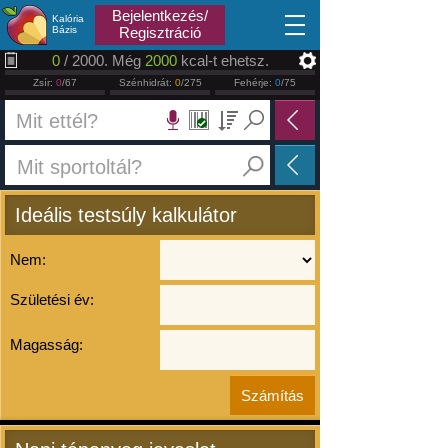
2026.08.07
Bejelentkezés/
Kalória
Bázis
Regisztráció
0
/ 2000. Még
2000
kcal-t ehetsz.
Zsír:
0
/67
Szénhidrát:
0
/275
Fehérje:
0
/75
Ideális testsúly kalkulátor
Nem:
Születési év:
Magasság: