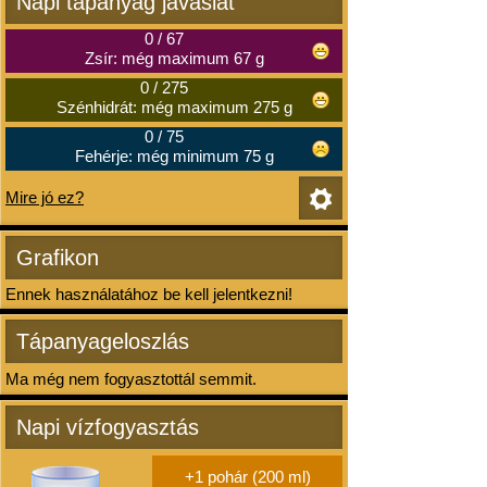
Napi tápanyag javaslat
0
/
67
Zsír: még maximum 67 g
0
/
275
Szénhidrát: még maximum 275 g
0
/
75
Fehérje: még minimum 75 g
Mire jó ez?
Grafikon
Ennek használatához be kell jelentkezni!
Tápanyageloszlás
Ma még nem fogyasztottál semmit.
Napi vízfogyasztás