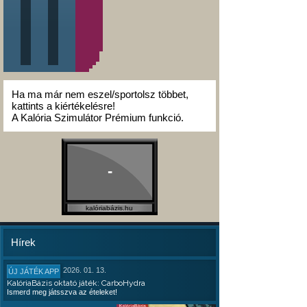
Ha ma már nem eszel/sportolsz többet,
kattints a kiértékelésre!
A Kalória Szimulátor Prémium funkció.
-
kalóriabázis.hu
Hírek
2026. 01. 13.
ÚJ JÁTÉK APP
KalóriaBázis oktató játék: CarboHydra
Ismerd meg játsszva az ételeket!