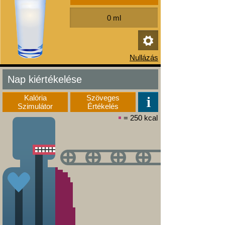
Nap kiértékelése
Kalória
Szöveges
Szimulátor
Értékelés