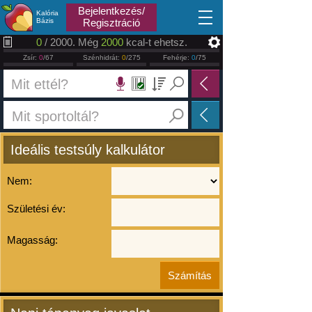
2026.08.09
Bejelentkezés/
Kalória
Bázis
Regisztráció
0
/ 2000. Még
2000
kcal-t ehetsz.
Zsír:
0
/67
Szénhidrát:
0
/275
Fehérje:
0
/75
Ideális testsúly kalkulátor
Nem:
Születési év:
Magasság: