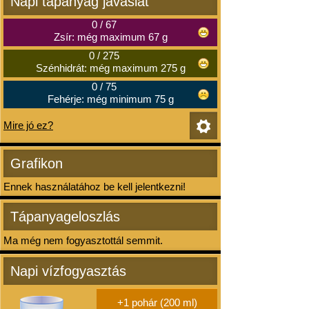
Napi tápanyag javaslat
0
/
67
Zsír: még maximum 67 g
0
/
275
Szénhidrát: még maximum 275 g
0
/
75
Fehérje: még minimum 75 g
Mire jó ez?
Grafikon
Ennek használatához be kell jelentkezni!
Tápanyageloszlás
Ma még nem fogyasztottál semmit.
Napi vízfogyasztás