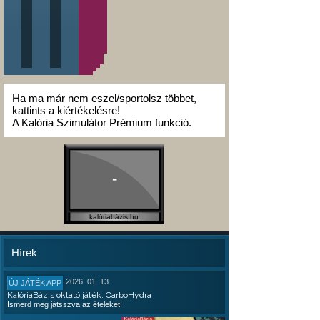
Ha ma már nem eszel/sportolsz többet,
kattints a kiértékelésre!
A Kalória Szimulátor Prémium funkció.
-
kalóriabázis.hu
Hírek
2026. 01. 13.
ÚJ JÁTÉK APP
KalóriaBázis oktató játék: CarboHydra
Ismerd meg játsszva az ételeket!