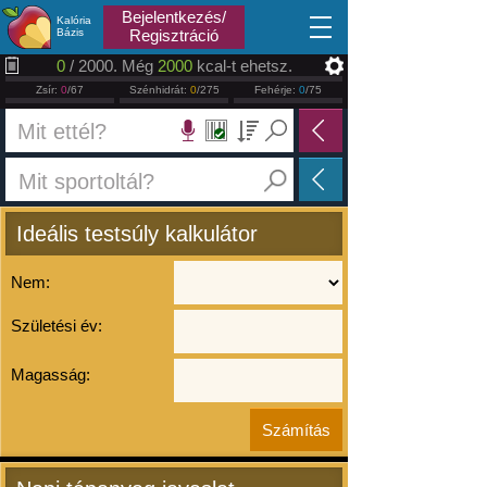
2026.08.08
Bejelentkezés/
Kalória
Bázis
Regisztráció
0
/ 2000. Még
2000
kcal-t ehetsz.
Zsír:
0
/67
Szénhidrát:
0
/275
Fehérje:
0
/75
Ideális testsúly kalkulátor
Nem:
Születési év:
Magasság: