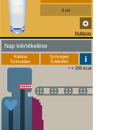
Nap kiértékelése
Kalória
Szöveges
Szimulátor
Értékelés