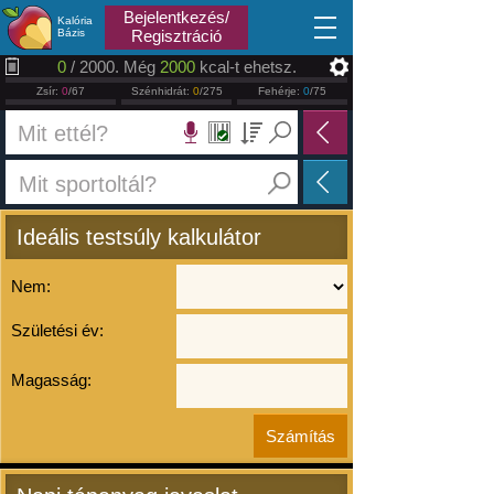
2026.08.08
Bejelentkezés/
Kalória
Bázis
Regisztráció
0
/ 2000. Még
2000
kcal-t ehetsz.
Zsír:
0
/67
Szénhidrát:
0
/275
Fehérje:
0
/75
Ideális testsúly kalkulátor
Nem:
Születési év:
Magasság: