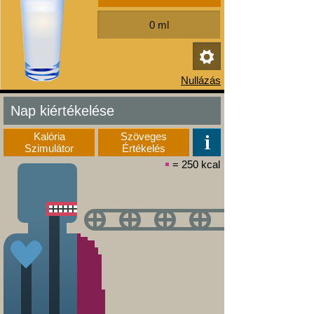
Nap kiértékelése
Kalória
Szöveges
Szimulátor
Értékelés