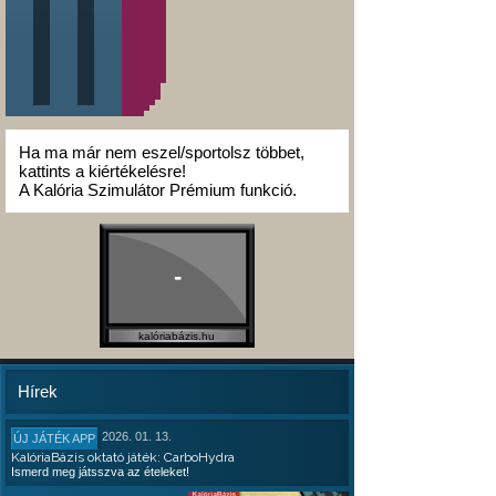
Ha ma már nem eszel/sportolsz többet,
kattints a kiértékelésre!
A Kalória Szimulátor Prémium funkció.
-
kalóriabázis.hu
Hírek
2026. 01. 13.
ÚJ JÁTÉK APP
KalóriaBázis oktató játék: CarboHydra
Ismerd meg játsszva az ételeket!