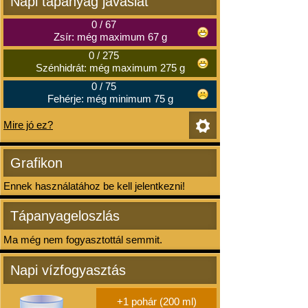
Napi tápanyag javaslat
0
/
67
Zsír: még maximum 67 g
0
/
275
Szénhidrát: még maximum 275 g
0
/
75
Fehérje: még minimum 75 g
Mire jó ez?
Grafikon
Ennek használatához be kell jelentkezni!
Tápanyageloszlás
Ma még nem fogyasztottál semmit.
Napi vízfogyasztás