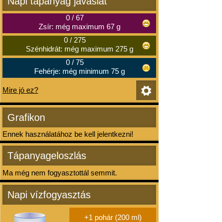
Napi tápanyag javaslat
0
/
67
Zsír: még maximum 67 g
0
/
275
Szénhidrát: még maximum 275 g
0
/
75
Fehérje: még minimum 75 g
Mire jó ez?
Grafikon
Ennek használatához be kell jelentkezni!
Tápanyageloszlás
Ma még nem fogyasztottál semmit.
Napi vízfogyasztás