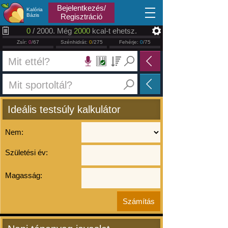
2026.08.09
Bejelentkezés/
Kalória
Bázis
Regisztráció
0
/ 2000. Még
2000
kcal-t ehetsz.
Zsír:
0
/67
Szénhidrát:
0
/275
Fehérje:
0
/75
Ideális testsúly kalkulátor
Nem:
Születési év:
Magasság: