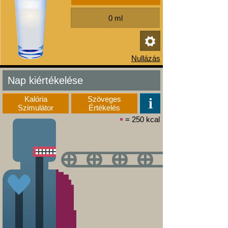
Nap kiértékelése
Kalória
Szöveges
Szimulátor
Értékelés