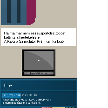
Ha ma már nem eszel/sportolsz többet,
kattints a kiértékelésre!
A Kalória Szimulátor Prémium funkció.
-
kalóriabázis.hu
Hírek
2026. 01. 13.
ÚJ JÁTÉK APP
KalóriaBázis oktató játék: CarboHydra
Ismerd meg játsszva az ételeket!